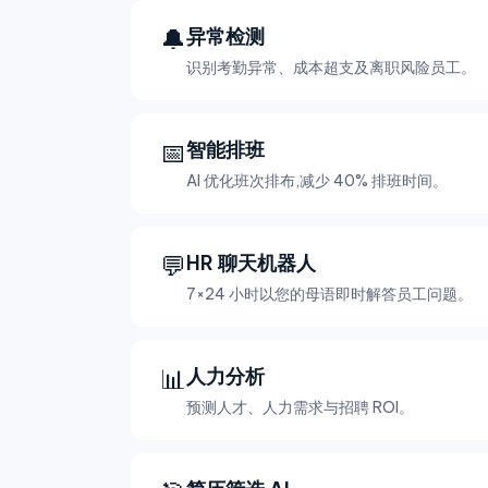
🔔
异常检测
识别考勤异常、成本超支及离职风险员工。
📅
智能排班
AI 优化班次排布,减少 40% 排班时间。
💬
HR 聊天机器人
7×24 小时以您的母语即时解答员工问题。
📊
人力分析
预测人才、人力需求与招聘 ROI。