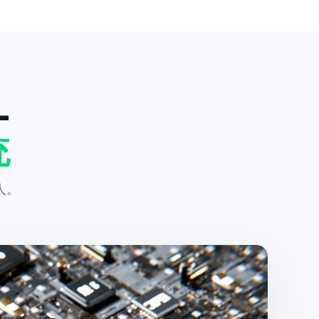
—
统
人。