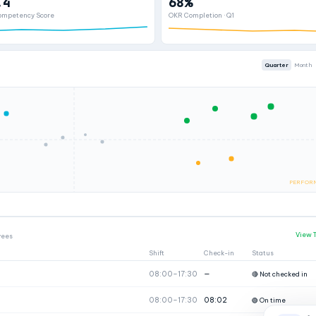
.4
68%
ompetency Score
OKR Completion · Q1
Quarter
Month
PERFORM
View 
yees
Shift
Check-in
Status
08:00–17:30
—
🔴 Not checked in
08:00–17:30
08:02
🟢 On time