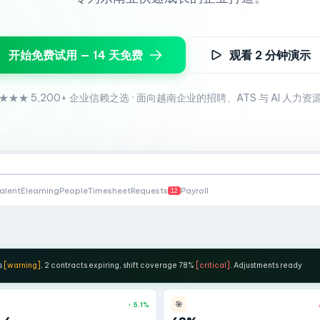
开始免费试用 — 14 天免费
观看 2 分钟演示
★★★ 5,200+ 企业信赖之选 · 面向越南企业的招聘、ATS 与 AI 人力资
alent
Elearning
People
Timesheet
Requests
Payroll
12
s
[warning]
, 2 contracts expiring, shift coverage 78%
[critical]
. Adjustments ready
🎯
↑ 5.1%