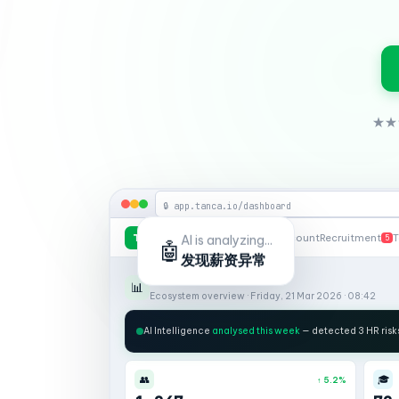
★★
🔒 app.tanca.io/dashboard
AI is analyzing...
🤖
tanca
Dashboard
T
Headcount
Recruitment
T
5
发现薪资异常
Dashboard
📊
Ecosystem overview · Friday, 21 Mar 2026 · 08:42
AI Intelligence
analysed this week
— detected 3 HR risk
👥
🎓
↑ 5.2%