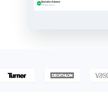
Natalie Adams
NA
HR Specialist