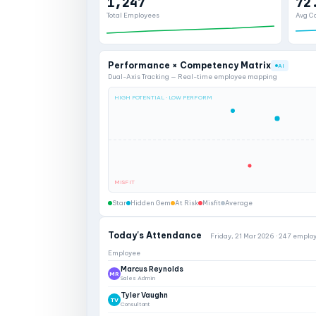
1,247
72
Total Employees
Avg C
Performance × Competency Matrix
AI
Dual-Axis Tracking — Real-time employee mapping
HIGH POTENTIAL · LOW PERFORM
MISFIT
Star
Hidden Gem
At Risk
Misfit
Average
Today's Attendance
Friday, 21 Mar 2026 · 247 emplo
Employee
Marcus Reynolds
MR
Sales Admin
Tyler Vaughn
TV
Consultant