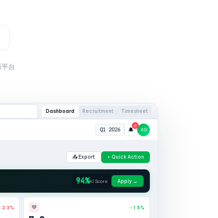
源平台
Dashboard
Recruitment
Timesheet
3
🔔
Q1 2026
AD
📤 Export
+ Quick Action
94%
Apply →
AI Score
💚
↓ 2.3%
↑ 1.5%