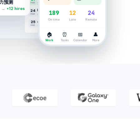
MAR
2:00 PM · All depts
力预测
0h 00m
189
12
24
Panel Interview
24
 →
+12 hires
MAR
9:00 AM · 3 candidates
On time
Late
Remote
All Hands Meeting
25
MAR
11:00 AM · Company-wide
🏠
⏰
📅
👤
Work
Tasks
Calendar
More