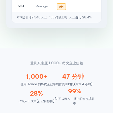
Tom B.
Manager
AM
A
——
——
本周合计:$2,340 人工 · 186 排班工时 · 人工占比:28.4%
受到东南亚 1,000+ 餐饮企业信赖
1,000+
47 分钟
使用 Tanca 的餐饮企业
平均排周班时间(原本 4 小时)
99%
28%
AI 开放班次广播下的班次填补
平均人工成本(行业目标值)
率