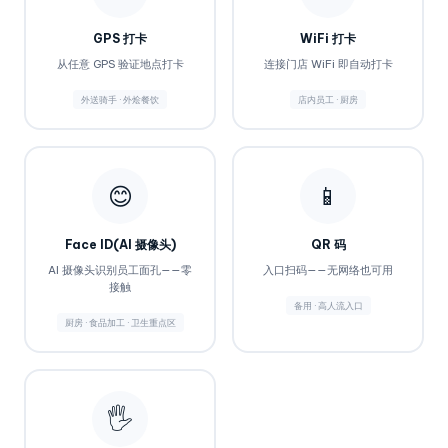
GPS 打卡
WiFi 打卡
从任意 GPS 验证地点打卡
连接门店 WiFi 即自动打卡
外送骑手 · 外烩餐饮
店内员工 · 厨房
😊
📱
Face ID(AI 摄像头)
QR 码
AI 摄像头识别员工面孔——零
入口扫码——无网络也可用
接触
备用 · 高人流入口
厨房 · 食品加工 · 卫生重点区
🖐