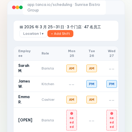
app.tanca.io/scheduling · Sunrise Bistro
Group
📅 2026 年 3 月 25–31 日 · 3 个门店 · 47 名员工
Location 1 ▾
+ Add Shift
Employ
Mon
Tue
Wed
T
Role
ee
25
26
27
2
Sarah
Barista
AM
AM
A
——
M.
James
Kitchen
PM
PM
P
——
W.
Emma
Cashier
AM
AM
A
——
R.
🔴
🔴
ne
ne
[OPEN]
Barista
——
—
ed
ed
ed
ed