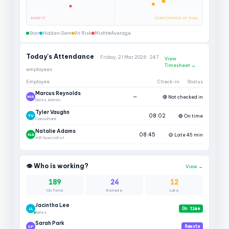
MISFIT
PERFORMER AT RISK
Star
Hidden Gem
At Risk
Misfit
Average
Today's Attendance
Friday, 21 Mar 2026 · 247
View
Timesheet →
employees
Employee
Check-in
Status
Marcus Reynolds
—
🔴 Not checked in
MR
Sales Admin
Tyler Vaughn
08:02
🟢 On time
TV
Consultant
Natalie Adams
08:45
🟡 Late 45 min
NA
HR Specialist
👁 Who is working?
View →
189
24
12
On Time
Remote
Late
Jacintha Lee
JL
On time
Sales
Sarah Park
SP
Remote