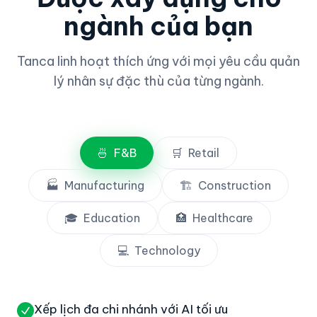
ngành của bạn
Tanca linh hoạt thích ứng với mọi yêu cầu quản
lý nhân sự đặc thù của từng ngành.
🍜
F&B
🛒
Retail
🏭
Manufacturing
🏗️
Construction
🎓
Education
🏥
Healthcare
💻
Technology
Xếp lịch đa chi nhánh với AI tối ưu