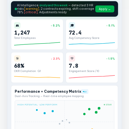
AI Intelligence
analysed this week
— detected 3 HR
risks
[warning]
, 2 contracts expiring, shift coverage
Apply →
78%
[critical]
. Adjustments ready
👥
🎓
↑ 5.2%
↑ 5.1%
1,247
72.4
Total Employees
Avg Competency Score
🎯
💚
↓ 2.3%
↑ 1.5%
68%
7.8
OKR Completion · Q1
Engagement Score /10
Performance × Competency Matrix
AI
Dual-Axis Tracking — Real-time employee mapping
HIGH POTENTIAL · LOW PERFORM
★ STAR