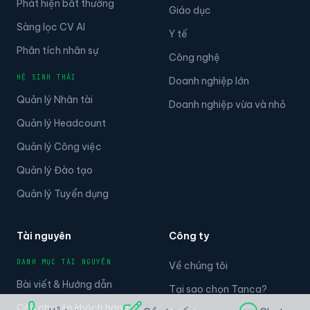
Phát hiện bất thường
Giáo dục
Sàng lọc CV AI
Y tế
Phân tích nhân sự
Công nghệ
HỆ SINH THÁI
Doanh nghiệp lớn
Quản lý Nhân tài
Doanh nghiệp vừa và nhỏ
Quản lý Headcount
Quản lý Công việc
Quản lý Đào tạo
Quản lý Tuyển dụng
Tài nguyên
Công ty
DANH MỤC TÀI NGUYÊN
Về chúng tôi
Bài viết & Hướng dẫn
Tại sao chọn Tanca?
Câu chuyện khách hàng