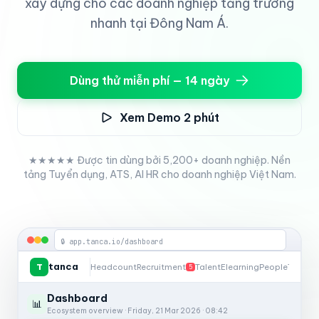
xây dựng cho các doanh nghiệp tăng trưởng
nhanh tại Đông Nam Á.
Dùng thử miễn phí — 14 ngày
Xem Demo 2 phút
★★★★★ Được tin dùng bởi 5,200+ doanh nghiệp. Nền
tảng Tuyển dụng, ATS, AI HR cho doanh nghiệp Việt Nam.
🔒 app.tanca.io/dashboard
tanca
T
Headcount
Recruitment
Talent
Elearning
People
Timesh
5
Dashboard
📊
Ecosystem overview · Friday, 21 Mar 2026 · 08:42