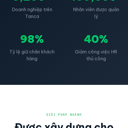
Doanh nghiệp trên
Nhân viên được quản
Tanca
lý
98%
40%
Tỷ lệ giữ chân khách
Giảm công việc HR
hàng
thủ công
GIẢI PHÁP NGÀNH
Được xây dựng cho