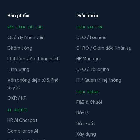
Sản phẩm
Giải pháp
NỀN TẢNG CỐT LÕI
THEO VAI TRÒ
Quản lý Nhân viên
CEO / Founder
Chấm công
CHRO / Giám đốc Nhân sự
Lịch làm việc thông minh
HR Manager
Tính lương
CFO / Tài chính
Văn phòng điện tử & Phê
IT / Quản trị hệ thống
duyệt
THEO NGÀNH
OKR / KPI
F&B & Chuỗi
AI AGENTS
Bán lẻ
HR AI Chatbot
Sản xuất
Compliance AI
Xây dựng