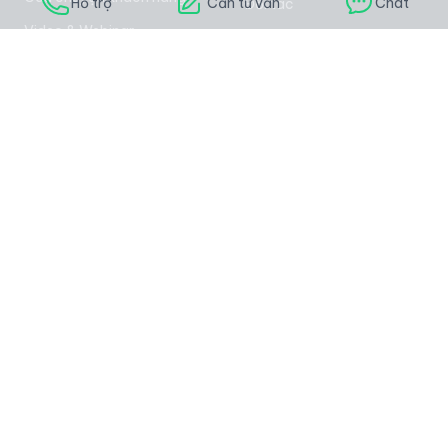
Hỗ trợ
Cần tư vấn
Chat
Đối tác
Video & Webinar
Nghề nghiệp
Biểu mẫu miễn phí
Báo chí
Câu chuyện của khách
Giá bán
hàng
Liên hệ
HỖ TRỢ
LIÊN HỆ
Trung tâm trợ giúp
028.789.998.99
Tài liệu
Zalo: 0985.001.417
Tanca API
Báo cáo
Thiết bị
Camera trí tuệ nhân tạo