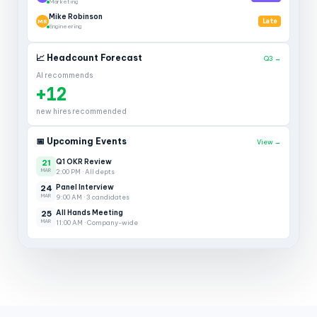
Marketing
Mike Robinson
MR
Late
Engineering
📈 Headcount Forecast
Q3 →
AI recommends
+12
new hires recommended
📅 Upcoming Events
View →
Q1 OKR Review
21
MAR
2:00 PM · All depts
Panel Interview
24
MAR
9:00 AM · 3 candidates
All Hands Meeting
25
MAR
11:00 AM · Company-wide