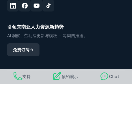
引领东南亚人力资源新趋势
AI 洞察、劳动法更新与模板 — 每周四推送。
免费订阅
支持
预约演示
Chat
产品
解决方案
核心平台
按角色
员工目录
CEO / 创始人
考勤管理
CHRO / 人力资源总监
智能排班
HR经理