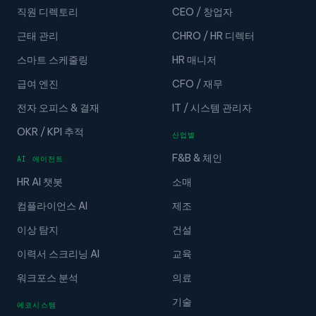
직원 디렉토리
CEO / 창업자
근태 관리
CHRO / HR 디렉터
스마트 스케줄링
HR 매니저
급여 엔진
CFO / 재무
전자 오피스 & 결재
IT / 시스템 관리자
OKR / KPI 추적
산업별
F&B & 체인
AI 에이전트
HR AI 챗봇
소매
컴플라이언스 AI
제조
이상 탐지
건설
이력서 스크리닝 AI
교육
워크포스 분석
의료
기술
에코시스템