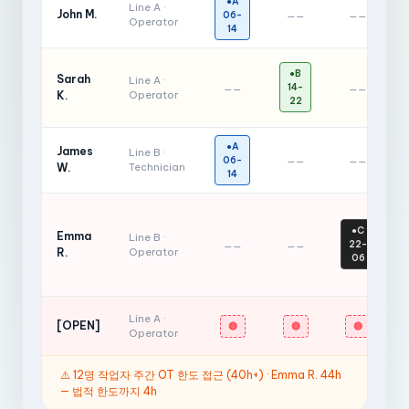
●A
Line A ·
John M.
06-
——
——
Operator
14
●B
Sarah
Line A ·
14-
——
——
K.
Operator
22
●A
James
Line B ·
06-
——
——
W.
Technician
14
●C
Emma
Line B ·
22-
——
——
R.
Operator
06
Line A ·
[OPEN]
🔴
🔴
🔴
Operator
⚠️ 12명 작업자 주간 OT 한도 접근 (40h+) · Emma R. 44h
— 법적 한도까지 4h