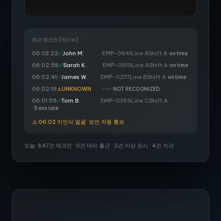
최근 체크인 (라이브)
06:03:22
✅
John M.
EMP-0841
Line A
Shift A
· on time
06:02:58
✅
Sarah K.
EMP-0619
Line A
Shift A
· on time
06:02:41
✅
James W.
EMP-0277
Line B
Shift A
· on time
06:02:19
⚠️
UNKNOWN
—
—
· NOT RECOGNIZED
06:01:55
✅
Tom B.
EMP-0389
Line C
Shift A
· 5 min late
⚠️ 06:02 미인식 얼굴: 보안 자동 통보
오늘: 847건 체크인 · 0건 대리 출근 · 2건 이상 표시 · 4건 지각
🦺