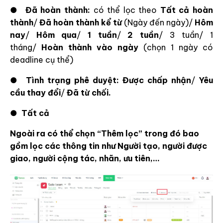
●
Đã hoàn thành:
có thể lọc theo
Tất cả hoàn
thành
/
Đã hoàn thành kể từ
(Ngày đến ngày)/
Hôm
nay
/
Hôm qua
/
1 tuần
/
2 tuần
/ 3 tuần/ 1
tháng/
Hoàn thành vào ngày
(chọn 1 ngày có
deadline cụ thể)
●
Tình trạng phê duyệt: Được chấp nhận
/
Yêu
cầu thay đổi
/
Đã từ chối.
●
Tất cả
Ngoài ra có thể chọn “Thêm lọc” trong đó bao
gồm lọc các thông tin như Người tạo, người được
giao, người cộng tác, nhãn, ưu tiên,…