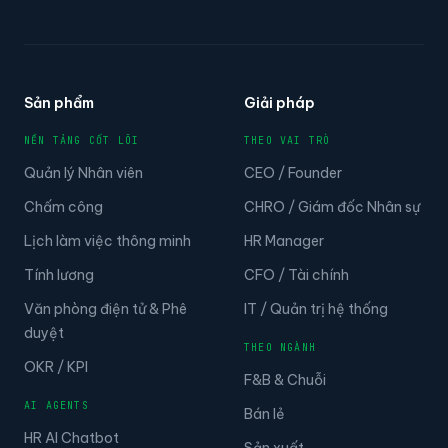
Sản phẩm
Giải pháp
NỀN TẢNG CỐT LÕI
THEO VAI TRÒ
Quản lý Nhân viên
CEO / Founder
Chấm công
CHRO / Giám đốc Nhân sự
Lịch làm việc thông minh
HR Manager
Tính lương
CFO / Tài chính
Văn phòng điện tử & Phê
IT / Quản trị hệ thống
duyệt
THEO NGÀNH
OKR / KPI
F&B & Chuỗi
AI AGENTS
Bán lẻ
HR AI Chatbot