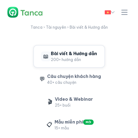
Tanca › Tài nguyên › Bài viết & Hướng dẫn
Bài viết & Hướng dẫn
📖
200+ hướng dẫn
Câu chuyện khách hàng
💬
40+ câu chuyện
Video & Webinar
🎬
25+ buổi
Mẫu miễn phí
MỚI
📋
15+ mẫu