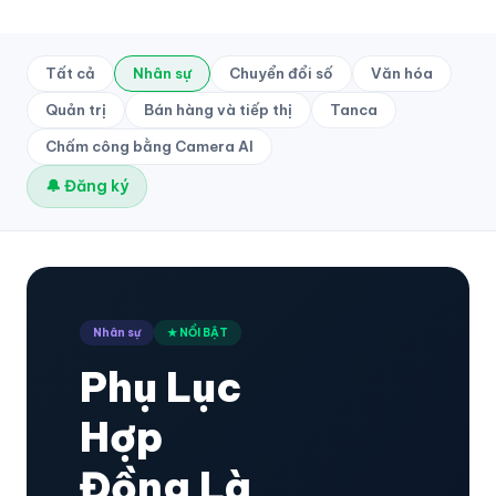
Tất cả
Nhân sự
Chuyển đổi số
Văn hóa
Quản trị
Bán hàng và tiếp thị
Tanca
Chấm công bằng Camera AI
🔔 Đăng ký
Nhân sự
★ NỔI BẬT
Phụ Lục
Hợp
Đồng Là