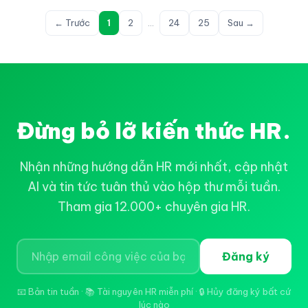
← Trước
1
2
…
24
25
Sau →
Đừng bỏ lỡ kiến thức HR.
Nhận những hướng dẫn HR mới nhất, cập nhật
AI và tin tức tuân thủ vào hộp thư mỗi tuần.
Tham gia 12.000+ chuyên gia HR.
Đăng ký
📧 Bản tin tuần · 📚 Tài nguyên HR miễn phí · 🔒 Hủy đăng ký bất cứ
lúc nào