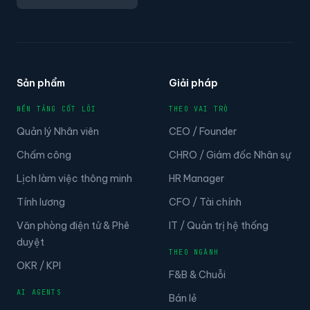
Sản phẩm
Giải pháp
NỀN TẢNG CỐT LÕI
THEO VAI TRÒ
Quản lý Nhân viên
CEO / Founder
Chấm công
CHRO / Giám đốc Nhân sự
Lịch làm việc thông minh
HR Manager
Tính lương
CFO / Tài chính
Văn phòng điện tử & Phê
IT / Quản trị hệ thống
duyệt
THEO NGÀNH
OKR / KPI
F&B & Chuỗi
AI AGENTS
Bán lẻ