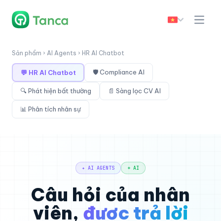
Sản phẩm › AI Agents › HR AI Chatbot
🛡 Compliance AI
💬 HR AI Chatbot
🔍 Phát hiện bất thường
📄 Sàng lọc CV AI
📊 Phân tích nhân sự
✦ AI AGENTS
+ AI
Câu hỏi của nhân
viên,
được trả lời