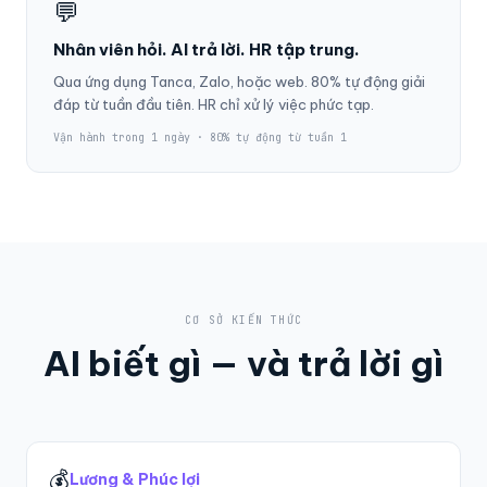
💬
Nhân viên hỏi. AI trả lời. HR tập trung.
Qua ứng dụng Tanca, Zalo, hoặc web. 80% tự động giải
đáp từ tuần đầu tiên. HR chỉ xử lý việc phức tạp.
Vận hành trong 1 ngày · 80% tự động từ tuần 1
CƠ SỞ KIẾN THỨC
AI biết gì — và trả lời gì
💰
Lương & Phúc lợi