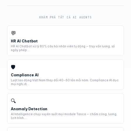
KHÁM PHÁ TẤT CẢ AI AGENTS
💬
HR AI Chatbot
HR AI Chatbot xử lý 80% câu hỏi nhân viên tự động — truy vấn lương, số
ngày phép...
🛡
Compliance AI
Luật lao động Việt Nam thay đổi 40–60 lần mỗi năm. Compliance AI đọc
mọi nghị đị...
🔍
Anomaly Detection
AI Intelligence chạy xuyên suốt mọi module Tanca — chấm công, lương,
lịch trình,...