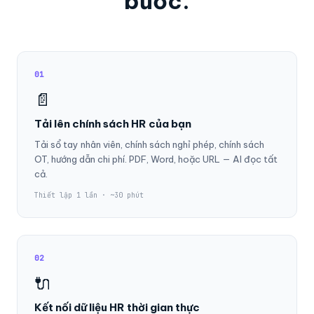
bước.
01
📄
Tải lên chính sách HR của bạn
Tải sổ tay nhân viên, chính sách nghỉ phép, chính sách
OT, hướng dẫn chi phí. PDF, Word, hoặc URL — AI đọc tất
cả.
Thiết lập 1 lần · ~30 phút
02
🔌
Kết nối dữ liệu HR thời gian thực