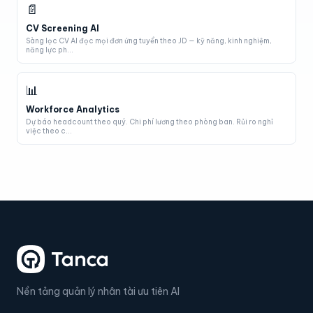
📄
CV Screening AI
Sàng lọc CV AI đọc mọi đơn ứng tuyển theo JD — kỹ năng, kinh nghiệm,
năng lực ph...
📊
Workforce Analytics
Dự báo headcount theo quý. Chi phí lương theo phòng ban. Rủi ro nghỉ
việc theo c...
Nền tảng quản lý nhân tài ưu tiên AI