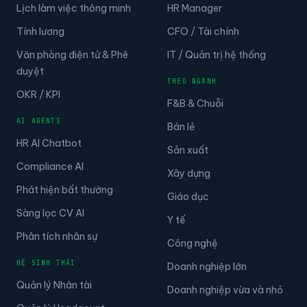
Lịch làm việc thông minh
HR Manager
Tính lương
CFO / Tài chính
Văn phòng điện tử & Phê
IT / Quản trị hệ thống
duyệt
THEO NGÀNH
OKR / KPI
F&B & Chuỗi
AI AGENTS
Bán lẻ
HR AI Chatbot
Sản xuất
Compliance AI
Xây dựng
Phát hiện bất thường
Giáo dục
Sàng lọc CV AI
Y tế
Phân tích nhân sự
Công nghệ
HỆ SINH THÁI
Doanh nghiệp lớn
Quản lý Nhân tài
Doanh nghiệp vừa và nhỏ