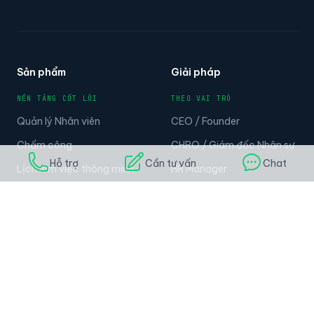
Sản phẩm
Giải pháp
NỀN TẢNG CỐT LÕI
THEO VAI TRÒ
Quản lý Nhân viên
CEO / Founder
Chấm công
CHRO / Giám đốc Nhân sự
Hỗ trợ
Cần tư vấn
Chat
Lịch làm việc thông minh
HR Manager
Tính lương
CFO / Tài chính
Văn phòng điện tử & Phê
IT / Quản trị hệ thống
duyệt
THEO NGÀNH
OKR / KPI
F&B & Chuỗi
AI AGENTS
Bán lẻ
HR AI Chatbot