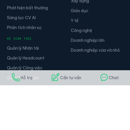
Xây dựng
Phát hiện bất thường
Giáo dục
Sàng lọc CV AI
Y tế
Phân tích nhân sự
Công nghệ
HỆ SINH THÁI
Doanh nghiệp lớn
Quản lý Nhân tài
Doanh nghiệp vừa và nhỏ
Quản lý Headcount
Quản lý Công việc
Quản lý Đào tạo
Hỗ trợ
Cần tư vấn
Chat
Quản lý Tuyển dụng
Tài nguyên
Công ty
DANH MỤC TÀI NGUYÊN
Về chúng tôi
Bài viết & Hướng dẫn
Tại sao chọn Tanca?