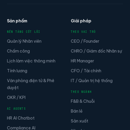
Sản phẩm
Giải pháp
NỀN TẢNG CỐT LÕI
THEO VAI TRÒ
Quản lý Nhân viên
CEO / Founder
Chấm công
CHRO / Giám đốc Nhân sự
Lịch làm việc thông minh
HR Manager
Tính lương
CFO / Tài chính
Văn phòng điện tử & Phê
IT / Quản trị hệ thống
duyệt
THEO NGÀNH
OKR / KPI
F&B & Chuỗi
AI AGENTS
Bán lẻ
HR AI Chatbot
Sản xuất
Compliance AI