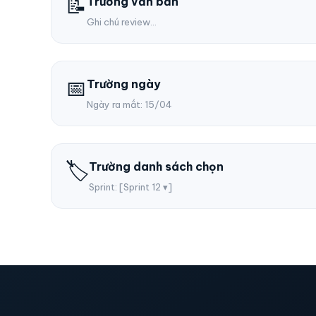
📝
Trường văn bản
Ghi chú review...
📅
Trường ngày
Ngày ra mắt: 15/04
🏷️
Trường danh sách chọn
Sprint: [Sprint 12 ▾]