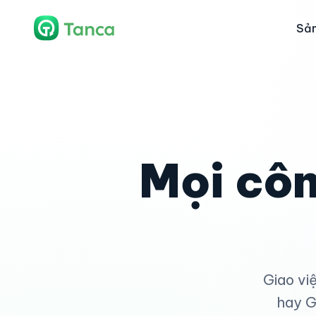
Sả
Mọi côn
Giao vi
hay G