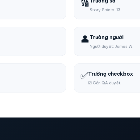
🔢
Trường số
Story Points: 13
👤
Trường người
Người duyệt: James W.
✅
Trường checkbox
☑ Cần QA duyệt