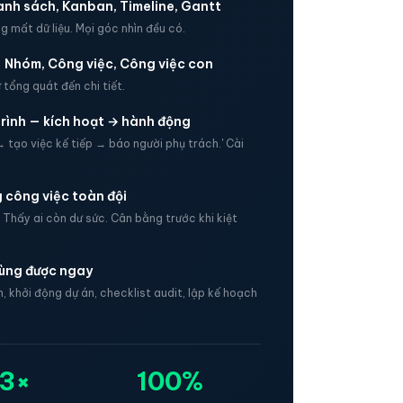
anh sách, Kanban, Timeline, Gantt
 mất dữ liệu. Mọi góc nhìn đều có.
— Nhóm, Công việc, Công việc con
 tổng quát đến chi tiết.
trình — kích hoạt → hành động
→ tạo việc kế tiếp → báo người phụ trách.' Cài
g công việc toàn đội
 Thấy ai còn dư sức. Cân bằng trước khi kiệt
ùng được ngay
 khởi động dự án, checklist audit, lập kế hoạch
3×
100%