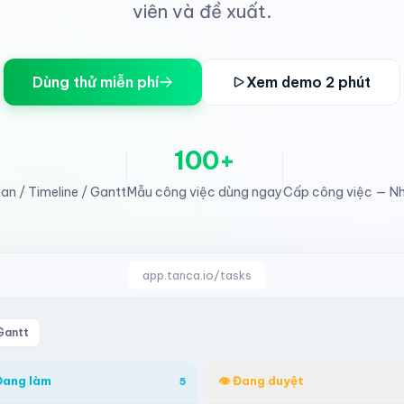
viên và đề xuất.
Dùng thử miễn phí
Xem demo 2 phút
100+
n / Timeline / Gantt
Mẫu công việc dùng ngay
Cấp công việc — Nh
app.tanca.io/tasks
Gantt
Đang làm
👁 Đang duyệt
5