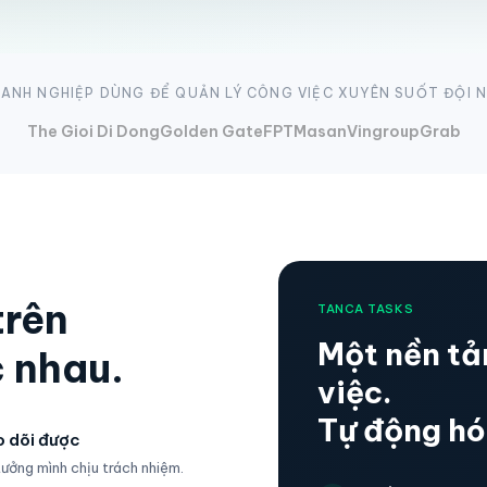
ANH NGHIỆP DÙNG ĐỂ QUẢN LÝ CÔNG VIỆC XUYÊN SUỐT ĐỘI 
The Gioi Di Dong
Golden Gate
FPT
Masan
Vingroup
Grab
trên
TANCA TASKS
Một nền tả
 nhau.
việc.
Tự động hó
 dõi được
ưởng mình chịu trách nhiệm.