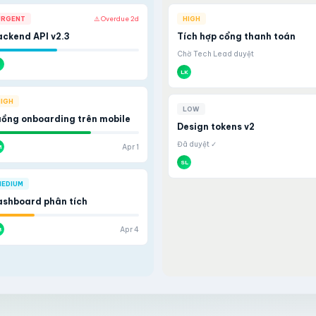
URGENT
⚠️ Overdue 2d
HIGH
ckend API v2.3
Tích hợp cổng thanh toán
Chờ Tech Lead duyệt
R
LK
IGH
LOW
ồng onboarding trên mobile
Design tokens v2
Đã duyệt ✓
Apr 1
M
SL
EDIUM
ashboard phân tích
Apr 4
B