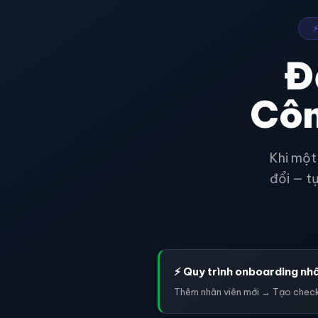
Đ
Côn
Khi một 
đổi — t
⚡ Quy trình onboarding nh
Thêm nhân viên mới → Tạo checkl