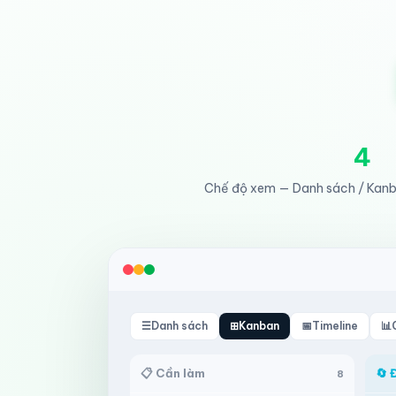
4
Chế độ xem — Danh sách / Kanba
☰
Danh sách
⊞
Kanban
📅
Timeline
📊
📋 Cần làm
🔄 
8