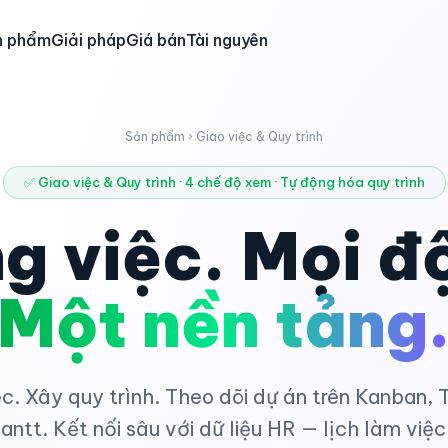
n phẩm
Giải pháp
Giá bán
Tài nguyên
Sản phẩm › Giao việc & Quy trình
✅ Giao việc & Quy trình · 4 chế độ xem · Tự động hóa quy trình
g việc. Mọi đ
Một nền tảng
ệc. Xây quy trình. Theo dõi dự án trên Kanban, T
antt. Kết nối sâu với dữ liệu HR — lịch làm việc