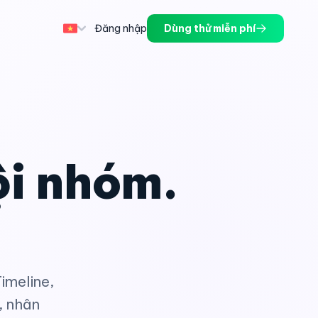
Đăng nhập
Dùng thử miễn phí
ội nhóm.
.
imeline,
, nhân