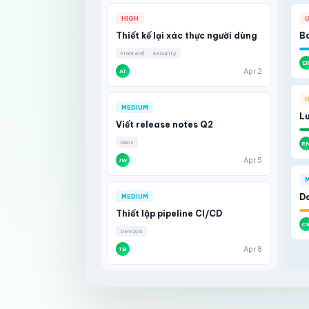
HIGH
Thiết kế lại xác thực người dùng
Ba
Frontend
Security
E
Apr 2
AT
H
MEDIUM
Lu
Viết release notes Q2
Docs
R
Apr 5
JW
M
D
MEDIUM
Thiết lập pipeline CI/CD
C
DevOps
Apr 8
TB