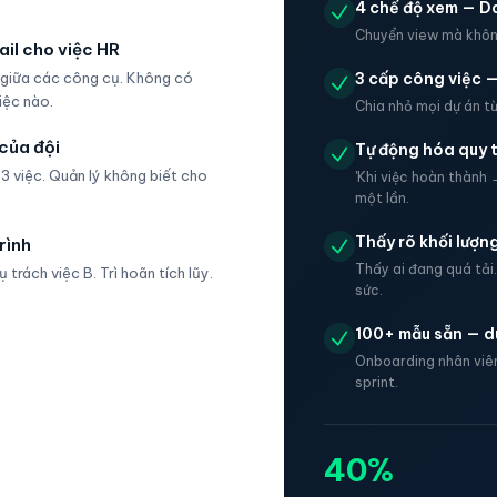
4 chế độ xem — D
Chuyển view mà không
ail cho việc HR
 giữa các công cụ. Không có
3 cấp công việc 
iệc nào.
Chia nhỏ mọi dự án từ
của đội
Tự động hóa quy 
3 việc. Quản lý không biết cho
'Khi việc hoàn thành 
một lần.
Thấy rõ khối lượn
rình
Thấy ai đang quá tải.
trách việc B. Trì hoãn tích lũy.
sức.
100+ mẫu sẵn — d
Onboarding nhân viên,
sprint.
40%