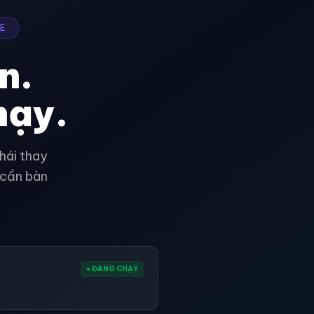
E
n.
hạy.
thái thay
 cần bàn
● ĐANG CHẠY