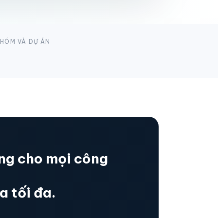
NHÓM VÀ DỰ ÁN
ng cho mọi công
a tối đa.