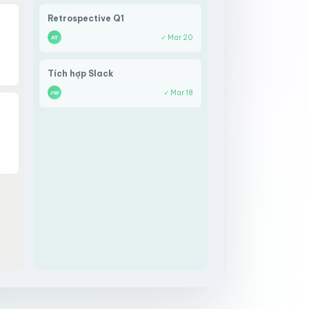
Retrospective Q1
✓ Mar 20
AT
Tích hợp Slack
✓ Mar 18
JW