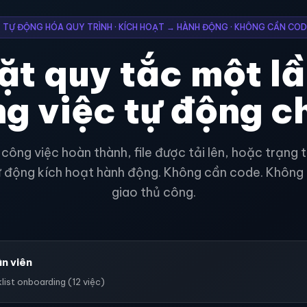
⚡ TỰ ĐỘNG HÓA QUY TRÌNH · KÍCH HOẠT → HÀNH ĐỘNG · KHÔNG CẦN COD
ặt quy tắc một lầ
g việc tự động c
công việc hoàn thành, file được tải lên, hoặc trạng 
ự động kích hoạt hành động. Không cần code. Không
giao thủ công.
ân viên
ist onboarding (12 việc)