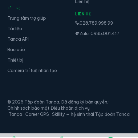
Liên hệ
HỖ TRỢ
LIÊN HỆ
Trung tâm trợ giúp
028.789.998.99
Tài liệu
Zalo: 0985.001.417
Tanca API
Báo cáo
Thiết bị
Camera trí tuệ nhân tạo
© 2026 Tập đoàn Tanca. Đã đăng ký bản quyền.
·
Chính sách bảo mật
·
Điều khoản dịch vụ
Tanca · Career GPS · Skillify — hệ sinh thái Tập đoàn Tanca