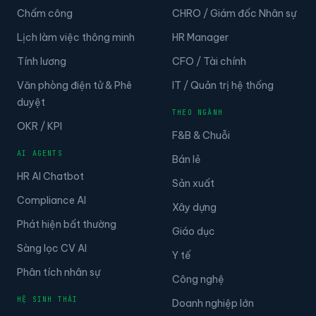
Chấm công
CHRO / Giám đốc Nhân sự
Lịch làm việc thông minh
HR Manager
Tính lương
CFO / Tài chính
Văn phòng điện tử & Phê
IT / Quản trị hệ thống
duyệt
THEO NGÀNH
OKR / KPI
F&B & Chuỗi
AI AGENTS
Bán lẻ
HR AI Chatbot
Sản xuất
Compliance AI
Xây dựng
Phát hiện bất thường
Giáo dục
Sàng lọc CV AI
Y tế
Phân tích nhân sự
Công nghệ
HỆ SINH THÁI
Doanh nghiệp lớn