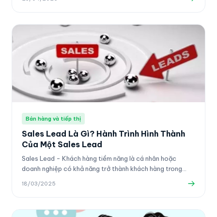
Thương binh và Xã hội, hơn 60% tranh chấp lao động tại
Việt Nam liên quan đến việc xử lý kỷ luật không đúng quy
trình — đặc biệt là sa thải trái luật. Bài viết phân tích đầy
đủ 4 hình thức kỷ luật, thời hiệu, quy trình chuẩn và những
lỗi HR phải tránh.
Bán hàng và tiếp thị
Sales Lead Là Gì? Hành Trình Hình Thành
Của Một Sales Lead
Sales Lead - Khách hàng tiềm năng là cá nhân hoặc
doanh nghiệp có khả năng trở thành khách hàng trong
tương lai.
18/03/2025