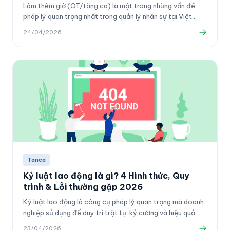
Làm thêm giờ (OT/tăng ca) là một trong những vấn đề
pháp lý quan trọng nhất trong quản lý nhân sự tại Việt
Nam. Nhiều doanh nghiệp vẫn tính sai lương OT hoặc để
24/04/2026
nhân viên làm thêm vượt giới hạn mà không biết rủi ro pháp
lý. Bài viết này giải thích đầy đủ định nghĩa OT, giới hạn
theo Bộ luật Lao động 2019, cách tính lương OT chính xác
và mức phạt vi phạm áp dụng từ 2022 đến nay.
Tanca
Kỷ luật lao động là gì? 4 Hình thức, Quy
trình & Lỗi thường gặp 2026
Kỷ luật lao động là công cụ pháp lý quan trọng mà doanh
nghiệp sử dụng để duy trì trật tự, kỷ cương và hiệu quả
làm việc. Tuy nhiên, theo thống kê của Bộ Lao động —
23/04/2026