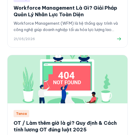
Workforce Management Là Gì? Giải Pháp
Quản Lý Nhân Lực Toàn Diện
Workforce Management (WFM) là hệ thống quy trình và
công nghệ giúp doanh nghiệp tối ưu hóa lực lượng lao
động — từ lịch làm việc, chấm công, OT đến dự báo và
21/05/2026
phân tích. Bài viết giải thích 6 thành phần cốt lõi của
WFM, so sánh với HRM/HRIS và các tính năng Tanca WFM
dành riêng cho thị trường Việt Nam.
Tanca
OT / Làm thêm giờ là gì? Quy định & Cách
tính lương OT đúng luật 2025