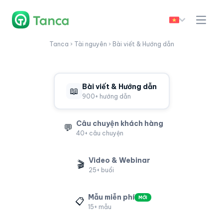
Tanca › Tài nguyên › Bài viết & Hướng dẫn
Bài viết & Hướng dẫn
📖
900+ hướng dẫn
Câu chuyện khách hàng
💬
40+ câu chuyện
Video & Webinar
🎬
25+ buổi
Mẫu miễn phí
MỚI
📋
15+ mẫu