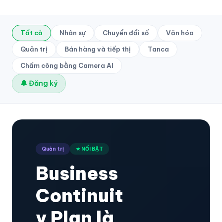
Tất cả
Nhân sự
Chuyển đổi số
Văn hóa
Quản trị
Bán hàng và tiếp thị
Tanca
Chấm công bằng Camera AI
🔔 Đăng ký
Quản trị
★ NỔI BẬT
Business
Continuit
y Plan là