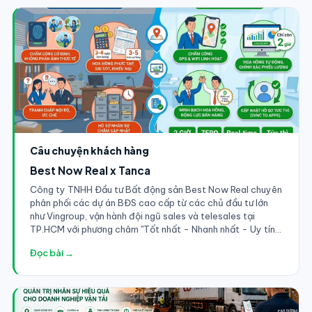
Luentai và Yulun Textile (Trung Quốc) với hàng nghìn công
nhân[cite: 120].
Câu chuyện khách hàng
Best Now Real x Tanca
Công ty TNHH Đầu tư Bất động sản Best Now Real chuyên
phân phối các dự án BĐS cao cấp từ các chủ đầu tư lớn
như Vingroup, vận hành đội ngũ sales và telesales tại
TP.HCM với phương châm "Tốt nhất - Nhanh nhất - Uy tín
nhất". Với đặc thù đội ngũ nhân sự trẻ, đầy nhiệt huyết,
Đọc bài →
thường xuyên phải đi thực địa dự án, gặp gỡ đối tác tại
showroom và làm việc theo lịch trình vô cùng linh hoạt, bài
toán chấm công và tính toán hoa hồng trở nên phức tạp
hơn bao giờ hết.