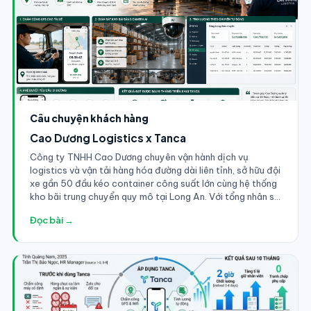
Câu chuyện khách hàng
Cao Dương Logistics x Tanca
Công ty TNHH Cao Dương chuyên vận hành dịch vụ
logistics và vận tải hàng hóa đường dài liên tỉnh, sở hữu đội
xe gần 50 đầu kéo container công suất lớn cùng hệ thống
kho bãi trung chuyển quy mô tại Long An. Với tổng nhân sự
dao động từ 140-180 người bao gồm tài xế đường dài, phụ
Đọc bài →
xe, công nhân bốc xếp kho, điều phối viên và khối văn
phòng, việc quản trị nhân sự và kiểm soát chi phí vận hành
luôn là bài toán đau đầu của Ban lãnh đạo.