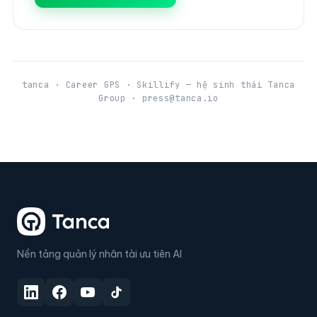
tanca · Career GPS · Skillify — hệ sinh thái Tanca
Group · press@tanca.io
Nền tảng quản lý nhân tài ưu tiên AI