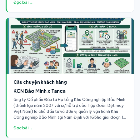
Đọc bài →
(hưởng lương theo giờ giảng thực tế).
Câu chuyện khách hàng
KCN Bảo Minh x Tanca
ông ty Cổ phần Đầu tư Hạ tầng Khu Công nghiệp Bảo Minh
(thành lập năm 2007 với sự hỗ trợ của Tập đoàn Dệt may
Việt Nam) là chủ đầu tư và đơn vị quản lý vận hành Khu
Công nghiệp Bảo Minh tại Nam Định với 165ha giai đoạn 1
đã lấp đầy và tiếp tục mở rộng[cite: 119]. Tại đây tập
Đọc bài →
trung nhiều tập đoàn đa quốc gia lớn như Sumi Wiring
(Sumitomo Japan), Sunrise Smart Shirts (Hong Kong),