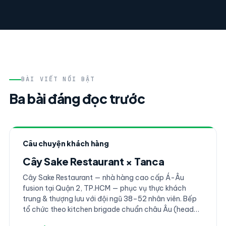
BÀI VIẾT NỔI BẬT
Ba bài đáng đọc trước
Câu chuyện khách hàng
Cây Sake Restaurant × Tanca
Cây Sake Restaurant — nhà hàng cao cấp Á-Âu
fusion tại Quận 2, TP.HCM — phục vụ thực khách
trung & thượng lưu với đội ngũ 38–52 nhân viên. Bếp
tổ chức theo kitchen brigade chuẩn châu Âu (head
chef → sous chef → chef de partie → commis), phục