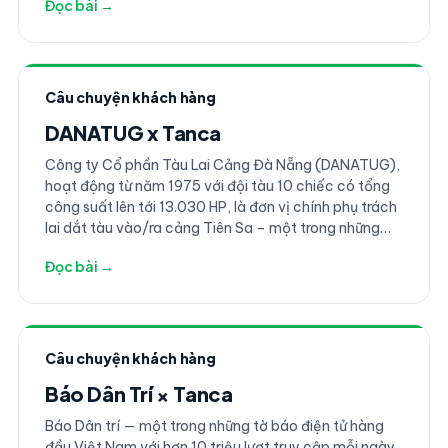
Đọc bài →
vụ theo chuẩn 4 sao.
Câu chuyện khách hàng
DANATUG x Tanca
Công ty Cổ phần Tàu Lai Cảng Đà Nẵng (DANATUG),
hoạt động từ năm 1975 với đội tàu 10 chiếc có tổng
công suất lên tới 13.030 HP, là đơn vị chính phụ trách
lai dắt tàu vào/ra cảng Tiên Sa – một trong những
cảng biển lớn nhất miền Trung. Với phạm vi hoạt
Đọc bài →
động trải dài từ Bắc đến Nam dọc bờ biển Việt Nam
và luôn trong trạng thái sẵn sàng cứu hộ 24/7,
DANATUG vận hành đội ngũ sĩ quan, thuyền viên và
nhân viên kỹ thuật theo lịch trực biển đặc thù, hoàn
toàn khác biệt so với giờ hành chính thông thường.
Câu chuyện khách hàng
Báo Dân Trí × Tanca
Báo Dân trí — một trong những tờ báo điện tử hàng
đầu Việt Nam với hơn 10 triệu lượt truy cập mỗi ngày,