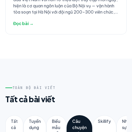
hiện là cơ quan ngôn luận của Bộ Nội vụ — vận hành
tòa soạn tại Hà Nội với đội ngũ 200–300 viên chức,
người lao động. Năm 2025 đánh dấu nhiều thay đổi
Đọc bài →
lớn về tổ chức khi báo hợp nhất thêm và chuyển về
trực thuộc Bộ Nội vụ.
TOÀN BỘ BÀI VIẾT
Tất cả bài viết
Tất
Tuyển
Biểu
Câu
Skillify
Nhân
cả
dụng
mẫu
chuyện
sự