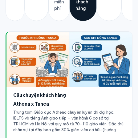
miễn
khách
phí
hàng
Câu chuyện khách hàng
Athena x Tanca
Trung tâm Giáo dục Athena chuyên luyện thi đại học,
IELTS và tiếng Anh giao tiếp – vận hành 6 cơ sở tại
TP.HCM và Hà Nội với quy mô từ 70-110 giáo viên. Đặc thù
nhân sự tại đây bao gồm 30% giáo viên cơ hữu (hưởng
lương cố định + phụ cấp lớp) và 70% giáo viên thỉnh giảng