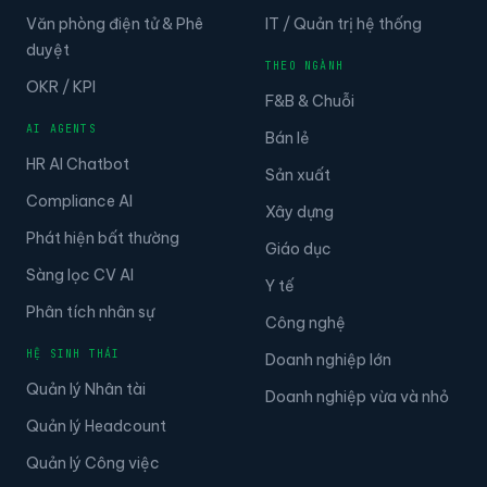
Văn phòng điện tử & Phê
IT / Quản trị hệ thống
duyệt
THEO NGÀNH
OKR / KPI
F&B & Chuỗi
AI AGENTS
Bán lẻ
HR AI Chatbot
Sản xuất
Compliance AI
Xây dựng
Phát hiện bất thường
Giáo dục
Sàng lọc CV AI
Y tế
Phân tích nhân sự
Công nghệ
HỆ SINH THÁI
Doanh nghiệp lớn
Quản lý Nhân tài
Doanh nghiệp vừa và nhỏ
Quản lý Headcount
Quản lý Công việc