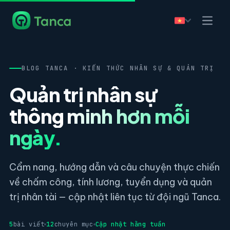
BLOG TANCA · KIẾN THỨC NHÂN SỰ & QUẢN TRỊ
Quản trị nhân sự
thông minh hơn mỗi
ngày.
Cẩm nang, hướng dẫn và câu chuyện thực chiến
về chấm công, tính lương, tuyển dụng và quản
trị nhân tài — cập nhật liên tục từ đội ngũ Tanca.
5
bài viết
12
chuyên mục
Cập nhật hằng tuần