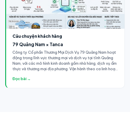
Câu chuyện khách hàng
79 Quảng Nam × Tanca
Công ty Cổ phần Thương Mại Dịch Vụ 79 Quảng Nam hoạt
động trong lĩnh vực thương mại và dịch vụ tại tỉnh Quảng
Nam, với các mô hình kinh doanh gồm nhà hàng, dịch vụ ẩm
thực và thương mại địa phương. Vận hành theo ca linh hoạt
— sáng, trưa, tối, và ca đặc biệt cho sự kiện — đội ngũ
Đọc bài →
phục vụ, bếp, quản lý ca và nhân viên giao nhận cần được
quản lý chấm công và lương theo nhiều loại ca khác nhau.