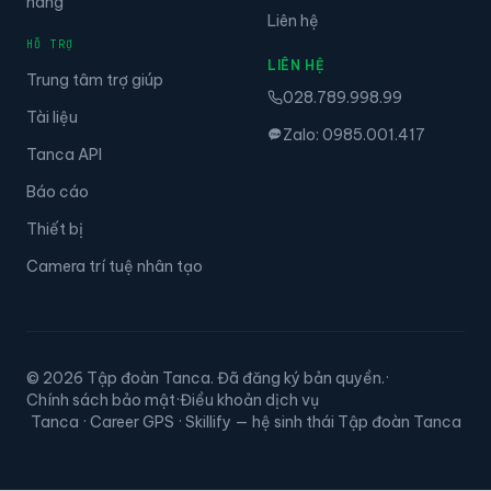
hàng
Liên hệ
HỖ TRỢ
LIÊN HỆ
Trung tâm trợ giúp
028.789.998.99
Tài liệu
Zalo: 0985.001.417
Tanca API
Báo cáo
Thiết bị
Camera trí tuệ nhân tạo
© 2026 Tập đoàn Tanca. Đã đăng ký bản quyền.
·
Chính sách bảo mật
·
Điều khoản dịch vụ
Tanca · Career GPS · Skillify — hệ sinh thái Tập đoàn Tanca