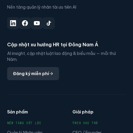
Nền tảng quản lý nhân tài ưu tiên AI
Cập nhật xu hướng HR tại Đông Nam Á
AI insight, cập nhật luật lao động & biểu mẫu — mỗi thứ
Năm.
Đăng ký miễn phí
Sản phẩm
Giải pháp
NỀN TẢNG CỐT LÕI
THEO VAI TRÒ
Quản lý Nhân viên
CEO / Founder