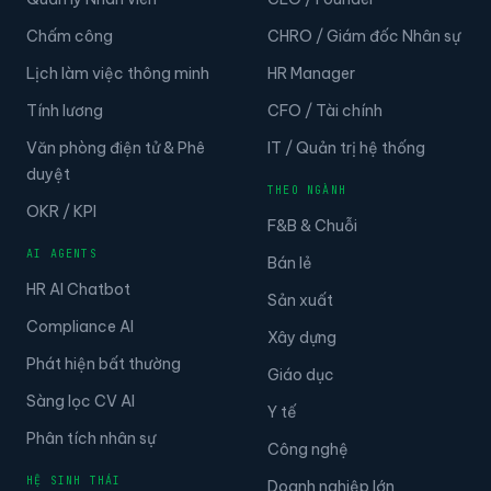
Chấm công
CHRO / Giám đốc Nhân sự
Lịch làm việc thông minh
HR Manager
Tính lương
CFO / Tài chính
Văn phòng điện tử & Phê
IT / Quản trị hệ thống
duyệt
THEO NGÀNH
OKR / KPI
F&B & Chuỗi
AI AGENTS
Bán lẻ
HR AI Chatbot
Sản xuất
Compliance AI
Xây dựng
Phát hiện bất thường
Giáo dục
Sàng lọc CV AI
Y tế
Phân tích nhân sự
Công nghệ
HỆ SINH THÁI
Doanh nghiệp lớn