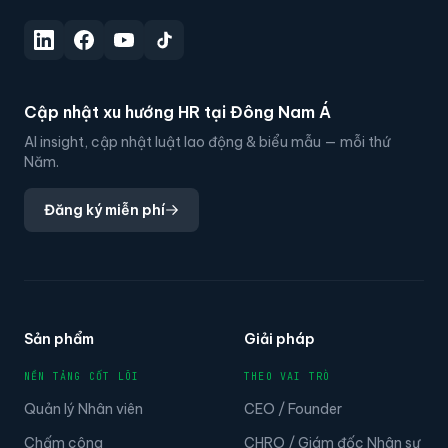
Cập nhật xu hướng HR tại Đông Nam Á
AI insight, cập nhật luật lao động & biểu mẫu — mỗi thứ
Năm.
Đăng ký miễn phí
Sản phẩm
Giải pháp
NỀN TẢNG CỐT LÕI
THEO VAI TRÒ
Quản lý Nhân viên
CEO / Founder
Chấm công
CHRO / Giám đốc Nhân sự