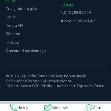
HỖ TRỢ
LIÊN HỆ
Trung tâm trợ giúp
028.789.998.99
Tài liệu
Zalo: 0985.001.417
Tanca API
Báo cáo
Thiết bị
Camera trí tuệ nhân tạo
© 2026 Tập đoàn Tanca. Đã đăng ký bản quyền.
·
Chính sách bảo mật
·
Điều khoản dịch vụ
Tanca · Career GPS · Skillify — hệ sinh thái Tập đoàn Tanca
Hỗ trợ
Cần tư vấn
Chat