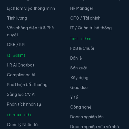
Lịch làm việc thông minh
HR Manager
Tính lương
CFO / Tài chính
Văn phòng điện tử & Phê
IT / Quản trị hệ thống
duyệt
THEO NGÀNH
OKR / KPI
F&B & Chuỗi
AI AGENTS
Bán lẻ
HR AI Chatbot
Sản xuất
Compliance AI
Xây dựng
Phát hiện bất thường
Giáo dục
Sàng lọc CV AI
Y tế
Phân tích nhân sự
Công nghệ
HỆ SINH THÁI
Doanh nghiệp lớn
Quản lý Nhân tài
Doanh nghiệp vừa và nhỏ