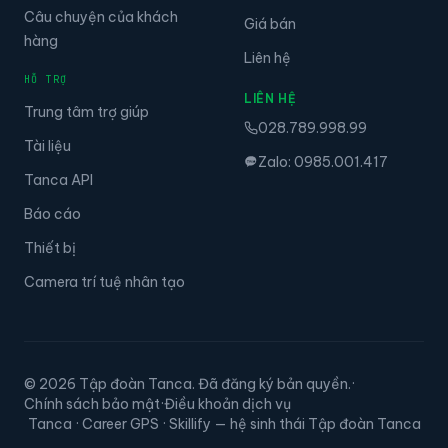
hàng
Liên hệ
HỖ TRỢ
LIÊN HỆ
Trung tâm trợ giúp
028.789.998.99
Tài liệu
Zalo: 0985.001.417
Tanca API
Báo cáo
Thiết bị
Camera trí tuệ nhân tạo
© 2026 Tập đoàn Tanca. Đã đăng ký bản quyền.
·
Chính sách bảo mật
·
Điều khoản dịch vụ
Tanca · Career GPS · Skillify — hệ sinh thái Tập đoàn Tanca