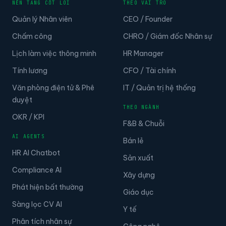
Quản lý Nhân viên
CEO / Founder
Chấm công
CHRO / Giám đốc Nhân sự
Lịch làm việc thông minh
HR Manager
Tính lương
CFO / Tài chính
Văn phòng điện tử & Phê
IT / Quản trị hệ thống
duyệt
THEO NGÀNH
OKR / KPI
F&B & Chuỗi
AI AGENTS
Bán lẻ
HR AI Chatbot
Sản xuất
Compliance AI
Xây dựng
Phát hiện bất thường
Giáo dục
Sàng lọc CV AI
Y tế
Phân tích nhân sự
Công nghệ
HỆ SINH THÁI
Doanh nghiệp lớn