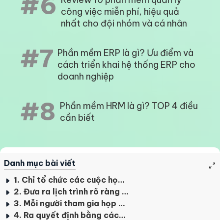
#6
công việc miễn phí, hiệu quả
nhất cho đội nhóm và cá nhân
#7
Phần mềm ERP là gì? Ưu điểm và
cách triển khai hệ thống ERP cho
doanh nghiệp
#8
Phần mềm HRM là gì? TOP 4 điều
cần biết
Danh mục bài viết
1. Chỉ tổ chức các cuộc họp khi cần thiết
2. Đưa ra lịch trình rõ ràng cho mọi cuộc họp
3. Mỗi người tham gia họp đều cần một lý do
4. Ra quyết định bằng cách tiếp cận theo hướng dữ liệu