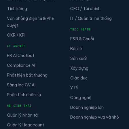
Lịch làm việc thông minh
HR Manager
Tính lương
CFO / Tài chính
Văn phòng điện tử & Phê
IT / Quản trị hệ thống
duyệt
THEO NGÀNH
OKR / KPI
F&B & Chuỗi
AI AGENTS
Bán lẻ
HR AI Chatbot
Sản xuất
Compliance AI
Xây dựng
Phát hiện bất thường
Giáo dục
Sàng lọc CV AI
Y tế
Phân tích nhân sự
Công nghệ
HỆ SINH THÁI
Doanh nghiệp lớn
Quản lý Nhân tài
Doanh nghiệp vừa và nhỏ