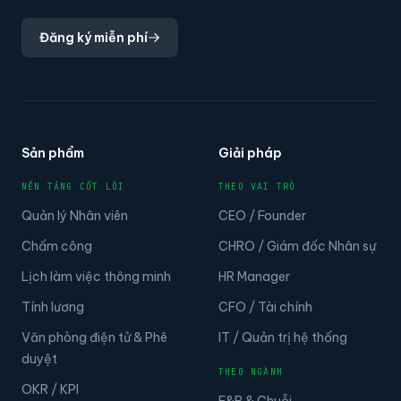
Đăng ký miễn phí
Sản phẩm
Giải pháp
NỀN TẢNG CỐT LÕI
THEO VAI TRÒ
Quản lý Nhân viên
CEO / Founder
Chấm công
CHRO / Giám đốc Nhân sự
Lịch làm việc thông minh
HR Manager
Tính lương
CFO / Tài chính
Văn phòng điện tử & Phê
IT / Quản trị hệ thống
duyệt
THEO NGÀNH
OKR / KPI
F&B & Chuỗi