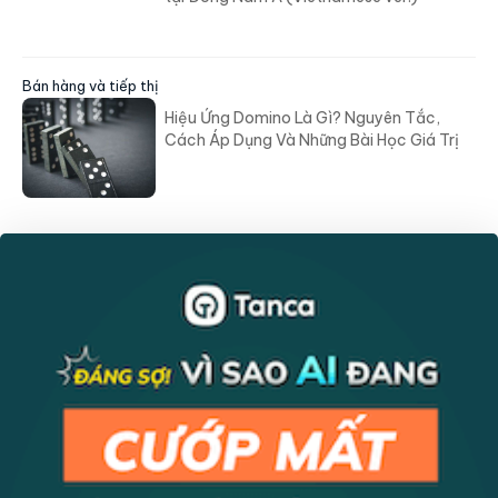
Bán hàng và tiếp thị
Hiệu Ứng Domino Là Gì? Nguyên Tắc,
Cách Áp Dụng Và Những Bài Học Giá Trị