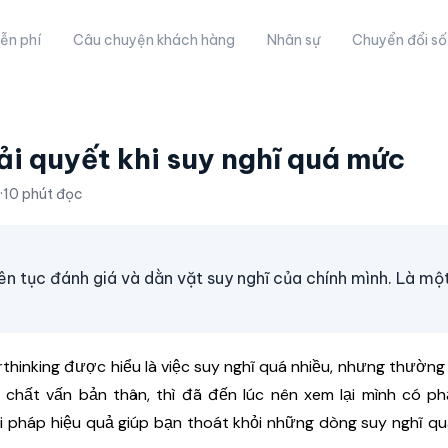
ễn phí
Câu chuyện khách hàng
Nhân sự
Chuyển đổi số
ải quyết khi suy nghĩ quá mức
·
10 phút đọc
liên tục đánh giá và dằn vặt suy nghĩ của chính mình. Là m
rthinking được hiểu là việc suy nghĩ quá nhiều, nhưng thường
 chất vấn bản thân, thì đã đến lúc nên xem lại mình có ph
ải pháp hiệu quả giúp bạn thoát khỏi những dòng suy nghĩ qu