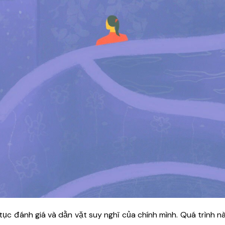
n tục đánh giá và dằn vặt suy nghĩ của chính mình. Quá trình n