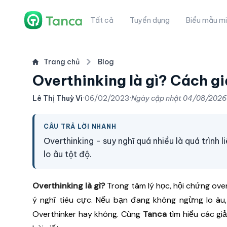
Tất cả
Tuyển dụng
Biểu mẫu mi
Trang chủ
Blog
Overthinking là gì? Cách gi
Lê Thị Thuỳ Vi
·
06/02/2023
·
Ngày cập nhật
04/08/2026
CÂU TRẢ LỜI NHANH
Overthinking - suy nghĩ quá nhiều là quá trình 
lo âu tột độ.
Overthinking là gì?
Trong tâm lý học, hội chứng ove
ý nghĩ tiêu cực. Nếu bạn đang không ngừng lo âu,
Overthinker hay không. Cùng
Tanca
tìm hiểu các gi