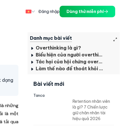
Đăng nhập
Dùng thử miễn phí
Danh mục bài viết
Overthinking là gì?
Biểu hiện của người overthinking
Tác hại của hội chứng overthinking
Làm thế nào để thoát khỏi Overthinking?
ột dạng
Bài viết mới
Tanca
Retention nhân viên
 là những
là gì? 7 Chiến lược
giữ chân nhân tài
ải là một
hiệu quả 2026
á tải qua