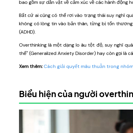
bao gồm sự dằn vặt về cảm xúc về các hành động hoặ
Bất cứ ai cũng có thể rơi vào trạng thái suy nghĩ q
không có lòng tin vào bản thân, từng bị tổn thương 
(ADHD).
Overthinking là một dạng lo âu tột độ, suy nghĩ quá
thể" (Generalized Anxiety Disorder) hay còn gọi là 
Xem thêm:
Cách giải quyết mâu thuẫn trong nhó
Biểu hiện của người overthi