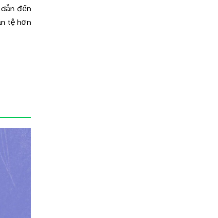
, dẫn đến
ần tệ hơn