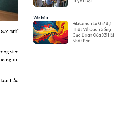
Tuyệt Đối
Văn hóa
Hikikomori Là Gì? Sự
Thật Về Cách Sống
 suy nghĩ
Cực Đoan Của Xã Hội
Nhật Bản
rong việc
của người
 bài trắc