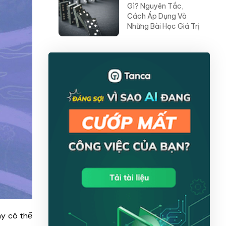
Gì? Nguyên Tắc,
Cách Áp Dụng Và
Những Bài Học Giá Trị
ày có thể