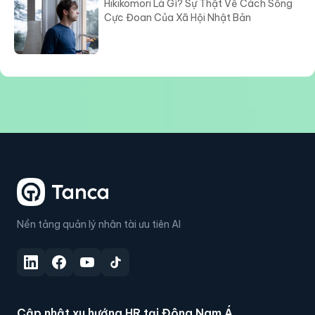
Cực Đoan Của Xã Hội Nhật Bản
Nền tảng quản lý nhân tài ưu tiên AI
Cập nhật xu hướng HR tại Đông Nam Á