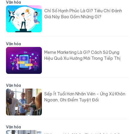
Chỉ Số Hạnh Phúc Là Gì? Tiêu Chí Đánh
Giá Này Bao Gồm Những Gì?
Văn hóa
Meme Marketing Là Gì? Cách Sử Dụng
Hiệu Quả Xu Hướng Mới Trong Tiếp Thị
Văn hóa
Sếp Ít Tuổi Hơn Nhân Viên - Ứng Xử Khôn
Ngoan, Ghi Điểm Tuyệt Đối
Văn hóa
Hikikomori Là Gì? Sự Thật Về Cách Sống