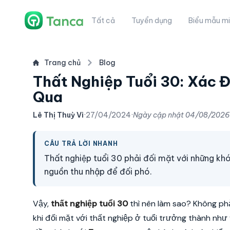
Tất cả
Tuyển dụng
Biểu mẫu mi
Trang chủ
Blog
Thất Nghiệp Tuổi 30: Xác Đi
Qua
Lê Thị Thuỳ Vi
·
27/04/2024
·
Ngày cập nhật
04/08/2026
CÂU TRẢ LỜI NHANH
Thất nghiệp tuổi 30 phải đối mặt với những k
nguồn thu nhập để đối phó.
Vậy,
thất nghiệp tuổi 30
thì nên làm sao? Không ph
khi đối mặt với thất nghiệp ở tuổi trưởng thành nh