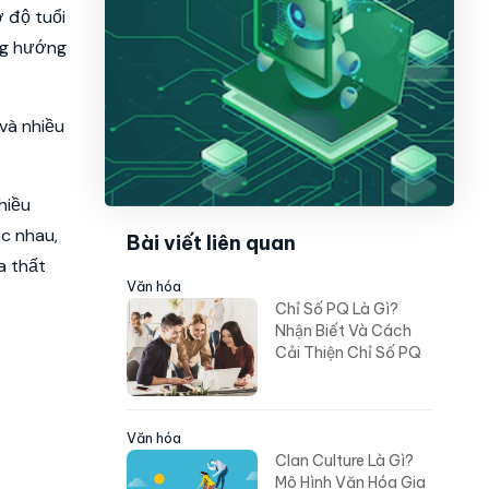
ở độ tuổi
ng hướng
và nhiều
hiều
ác nhau,
Bài viết liên quan
a thất
Văn hóa
Chỉ Số PQ Là Gì?
Nhận Biết Và Cách
Cải Thiện Chỉ Số PQ
Văn hóa
Clan Culture Là Gì?
Mô Hình Văn Hóa Gia