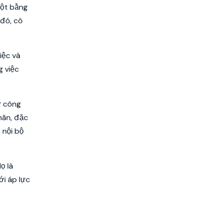
một bằng
 đó, cô
iệc và
g việc
ừ công
hăn, đặc
 nội bộ
ọ là
ới áp lực