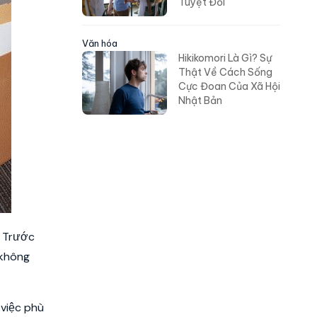
Tuyệt Đối
Văn hóa
Hikikomori Là Gì? Sự
Thật Về Cách Sống
Cực Đoan Của Xã Hội
Nhật Bản
. Trước
 không
 việc phù