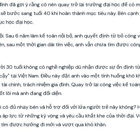
đình đã gợi ý rằng cô nên quay trở lại trường đại học để có 
 sẽ bước sang tuổi 40 khi hoàn thành mục tiêu này. Bên cạnh
tục học đại học.
ội. Sau 6 năm làm kế toán nội bộ, anh quyết định từ bỏ công v
n, sau một thời gian dài tìm việc, anh vẫn chưa tìm được côn
ười 30 tuổi không có nghề nghiệp dù nhận được sự ổn định t
 cậy" tại Việt Nam. Điều này đặt anh vào một tình huống khó k
 tài chính, trách nhiệm gia đình. Quay trở lại công việc kế toán
t lõi mà anh đang đối diện.
i có đủ nhạy bén và hỗ trợ đối với lứa người trẻ này không? H
u áp lực từ những kỳ vọng và yêu cầu khắt khe của thời đại. V
hể tìm được hướng đi mới và vượt qua khó khăn.