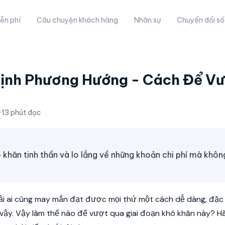
ễn phí
Câu chuyện khách hàng
Nhân sự
Chuyển đổi số
̣nh Phương Hướng - Cách Để Vư
·
13 phút đọc
hó khăn tinh thần và lo lắng về những khoản chi phí mà khô
ải ai cũng may mắn đạt được mọi thứ một cách dễ dàng, đặc b
ư vậy. Vậy làm thế nào để vượt qua giai đoạn khó khăn này? H