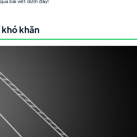
qua bài viết dưới đây!
́ khó khăn