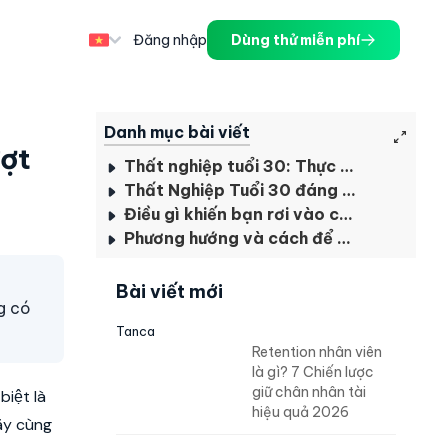
Đăng nhập
Dùng thử miễn phí
Danh mục bài viết
ợt
Thất nghiệp tuổi 30: Thực tế khó khăn
Thất Nghiệp Tuổi 30 đáng sợ như thế nào?
Điều gì khiến bạn rơi vào cảnh thất nghiệp tuổi 30
Phương hướng và cách để vượt qua ngưỡng thất nghiệp tuổi 30
Bài viết mới
ng có
Tanca
Retention nhân viên
là gì? 7 Chiến lược
giữ chân nhân tài
iệt là
hiệu quả 2026
ãy cùng