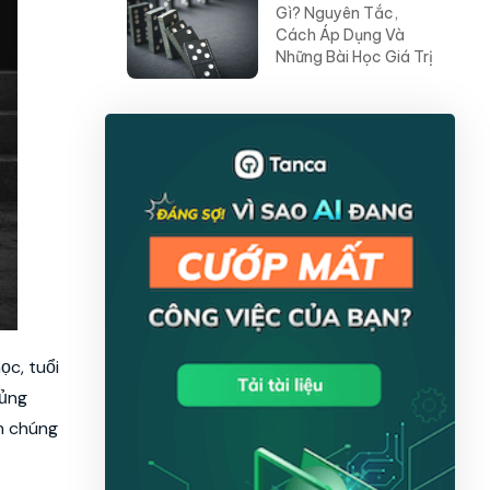
Gì? Nguyên Tắc,
Cách Áp Dụng Và
Những Bài Học Giá Trị
ọc, tuổi
hủng
àm chúng