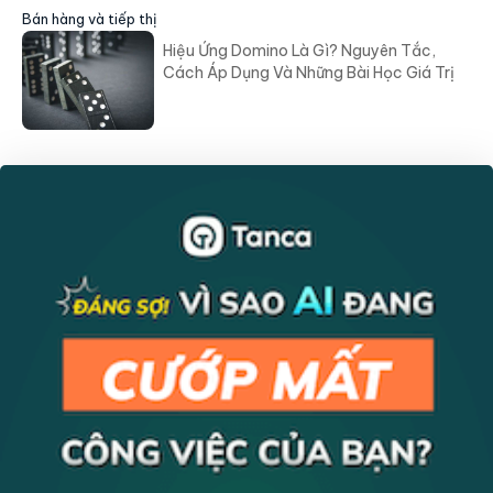
Bán hàng và tiếp thị
Hiệu Ứng Domino Là Gì? Nguyên Tắc,
Cách Áp Dụng Và Những Bài Học Giá Trị