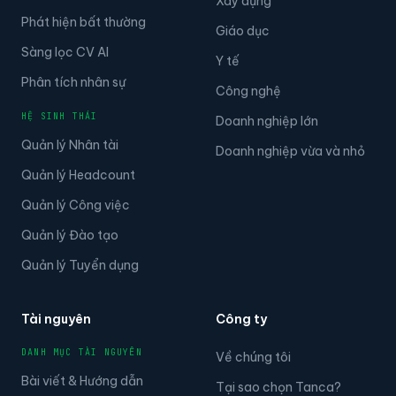
Xây dựng
Phát hiện bất thường
Giáo dục
Sàng lọc CV AI
Y tế
Phân tích nhân sự
Công nghệ
HỆ SINH THÁI
Doanh nghiệp lớn
Quản lý Nhân tài
Doanh nghiệp vừa và nhỏ
Quản lý Headcount
Quản lý Công việc
Quản lý Đào tạo
Quản lý Tuyển dụng
Tài nguyên
Công ty
DANH MỤC TÀI NGUYÊN
Về chúng tôi
Bài viết & Hướng dẫn
Tại sao chọn Tanca?