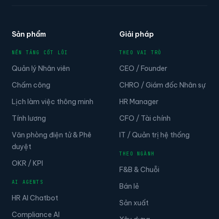
Sản phẩm
Giải pháp
NỀN TẢNG CỐT LÕI
THEO VAI TRÒ
Quản lý Nhân viên
CEO / Founder
Chấm công
CHRO / Giám đốc Nhân sự
Lịch làm việc thông minh
HR Manager
Tính lương
CFO / Tài chính
Văn phòng điện tử & Phê
IT / Quản trị hệ thống
duyệt
THEO NGÀNH
OKR / KPI
F&B & Chuỗi
AI AGENTS
Bán lẻ
HR AI Chatbot
Sản xuất
Compliance AI