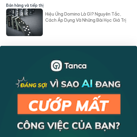
Bán hàng và tiếp thị
Hiệu Ứng Domino Là Gì? Nguyên Tắc,
Cách Áp Dụng Và Những Bài Học Giá Trị