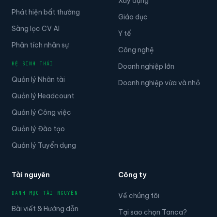
Phát hiện bất thường
Giáo dục
Sàng lọc CV AI
Y tế
Phân tích nhân sự
Công nghệ
HỆ SINH THÁI
Doanh nghiệp lớn
Quản lý Nhân tài
Doanh nghiệp vừa và nhỏ
Quản lý Headcount
Quản lý Công việc
Quản lý Đào tạo
Quản lý Tuyển dụng
Tài nguyên
Công ty
DANH MỤC TÀI NGUYÊN
Về chúng tôi
Bài viết & Hướng dẫn
Tại sao chọn Tanca?