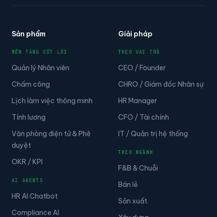
Sản phẩm
Giải pháp
NỀN TẢNG CỐT LÕI
THEO VAI TRÒ
Quản lý Nhân viên
CEO / Founder
Chấm công
CHRO / Giám đốc Nhân sự
Lịch làm việc thông minh
HR Manager
Tính lương
CFO / Tài chính
Văn phòng điện tử & Phê
IT / Quản trị hệ thống
duyệt
THEO NGÀNH
OKR / KPI
F&B & Chuỗi
AI AGENTS
Bán lẻ
HR AI Chatbot
Sản xuất
Compliance AI
Xây dựng