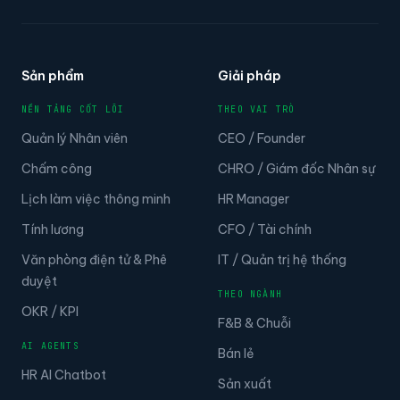
Sản phẩm
Giải pháp
NỀN TẢNG CỐT LÕI
THEO VAI TRÒ
Quản lý Nhân viên
CEO / Founder
Chấm công
CHRO / Giám đốc Nhân sự
Lịch làm việc thông minh
HR Manager
Tính lương
CFO / Tài chính
Văn phòng điện tử & Phê
IT / Quản trị hệ thống
duyệt
THEO NGÀNH
OKR / KPI
F&B & Chuỗi
AI AGENTS
Bán lẻ
HR AI Chatbot
Sản xuất