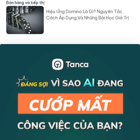
Bán hàng và tiếp thị
Hiệu Ứng Domino Là Gì? Nguyên Tắc,
Cách Áp Dụng Và Những Bài Học Giá Trị