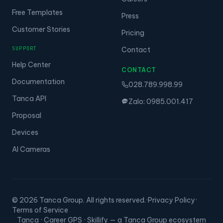
Free Templates
Press
Customer Stories
Pricing
SUPPORT
Contact
Help Center
CONTACT
Documentation
028.789.998.99
Tanca API
Zalo: 0985.001.417
Proposal
Devices
AI Cameras
© 2026 Tanca Group. All rights reserved.
·
Privacy Policy
·
Terms of Service
Tanca · Career GPS · Skillify — a Tanca Group ecosystem