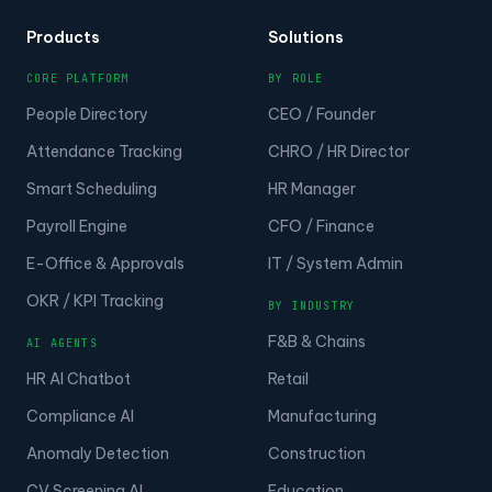
Products
Solutions
CORE PLATFORM
BY ROLE
People Directory
CEO / Founder
Attendance Tracking
CHRO / HR Director
Smart Scheduling
HR Manager
Payroll Engine
CFO / Finance
E-Office & Approvals
IT / System Admin
OKR / KPI Tracking
BY INDUSTRY
F&B & Chains
AI AGENTS
HR AI Chatbot
Retail
Compliance AI
Manufacturing
Anomaly Detection
Construction