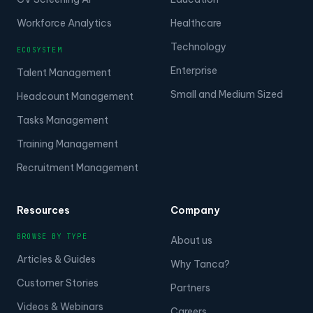
CV Screening AI
Education
Workforce Analytics
Healthcare
Technology
ECOSYSTEM
Enterprise
Talent Management
Small and Medium Sized
Headcount Management
Tasks Management
Training Management
Recruitment Management
Resources
Company
BROWSE BY TYPE
About us
Articles & Guides
Why Tanca?
Customer Stories
Partners
Videos & Webinars
Careers