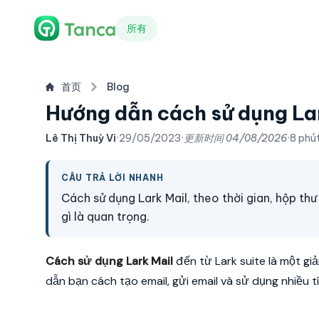
所有
首页
Blog
Hướng dẫn cách sử dụng Lar
Lê Thị Thuỳ Vi
·
29/05/2023
·
更新时间
04/08/2026
·
8 phú
CÂU TRẢ LỜI NHANH
Cách sử dụng Lark Mail, theo thời gian, hộp th
gì là quan trọng.
Cách sử dụng Lark Mail
đến từ Lark suite là một giả
dẫn bạn cách tạo email, gửi email và sử dụng nhiều t