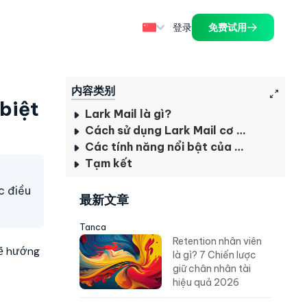
登录
免费试用
内容类别
biệt
Lark Mail là gì?
Cách sử dụng Lark Mail cơ bản
Các tính năng nổi bật của Lark Mail
Tạm kết
c điều
最新文章
Tanca
Retention nhân viên
ẽ hướng
là gì? 7 Chiến lược
giữ chân nhân tài
hiệu quả 2026