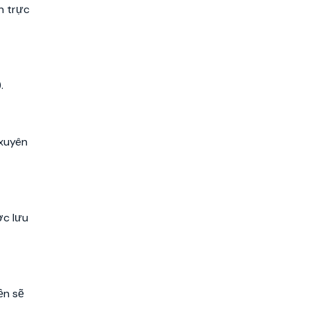
n trực
.
 xuyên
ợc lưu
ền sẽ