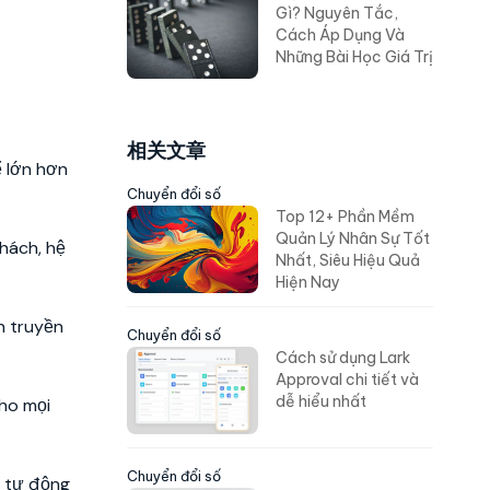
Gì? Nguyên Tắc,
Cách Áp Dụng Và
Những Bài Học Giá Trị
相关文章
ể lớn hơn
Chuyển đổi số
Top 12+ Phần Mềm
Quản Lý Nhân Sự Tốt
khách, hệ
Nhất, Siêu Hiệu Quả
Hiện Nay
n truyền
Chuyển đổi số
Cách sử dụng Lark
Approval chi tiết và
cho mọi
dễ hiểu nhất
l tự động
Chuyển đổi số