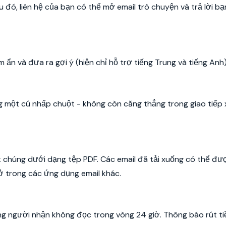
 đó, liên hệ của bạn có thể mở email trò chuyện và trả lời bạ
m ẩn và đưa ra gợi ý (hiện chỉ hỗ trợ tiếng Trung và tiếng Anh)
ng một cú nhấp chuột - không còn căng thẳng trong giao tiếp
ất chúng dưới dạng tệp PDF. Các email đã tải xuống có thể đư
ở trong các ứng dụng email khác.
g người nhận không đọc trong vòng 24 giờ. Thông báo rút ti