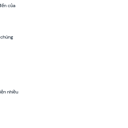
 đến của
t chúng
iện nhiều