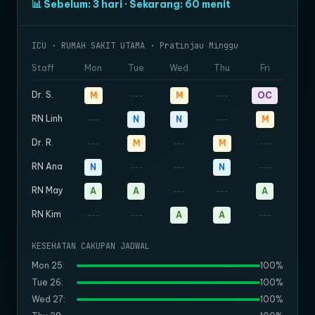
📊 Sebelum: 3 hari · Sekarang: 60 menit
ICU · RUMAH SAKIT UTAMA · Pratinjau Minggu
Staff
Mon
Tue
Wed
Thu
Fri
Dr. S.
M
M
OC
---
---
RN Linh
N
N
M
---
---
Dr. R.
M
M
---
---
---
RN Ana
N
N
---
---
---
RN May
A
A
A
---
---
RN Kim
A
A
---
---
---
KESEHATAN CAKUPAN JADWAL
Mon 25:
100%
Tue 26:
100%
Wed 27:
100%