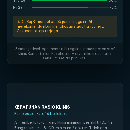
Thu 28:
100%
Fri 29:
72%
⚠️ Dr. Raj K. mendekati 55 jam minggu ini. AI
merekomendasikan menghapus siaga hari Jumat.
Cakupan tetap terjaga.
Semua jadwal jaga mematuhi regulasi penempatan staf
klinis Kementerian Kesehatan — diverifikasi otomatis
sebelum setiap publikasi.
🏥
KEPATUHAN RASIO KLINIS
Rasio pasien-staf diberlakukan
AI memberlakukan rasio klinis minimum per shift. ICU: 1:2.
Bangsal umum: 1:8. IGD: minimum 2 dokter. Tidak ada