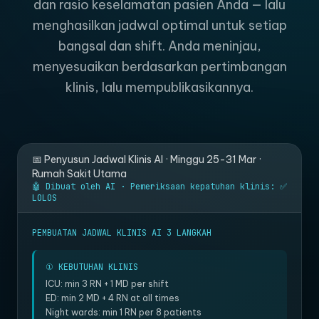
dan rasio keselamatan pasien Anda — lalu
menghasilkan jadwal optimal untuk setiap
bangsal dan shift. Anda meninjau,
menyesuaikan berdasarkan pertimbangan
klinis, lalu mempublikasikannya.
📅 Penyusun Jadwal Klinis AI · Minggu 25-31 Mar ·
Rumah Sakit Utama
🤖 Dibuat oleh AI · Pemeriksaan kepatuhan klinis: ✅
LOLOS
PEMBUATAN JADWAL KLINIS AI 3 LANGKAH
① KEBUTUHAN KLINIS
ICU: min 3 RN + 1 MD per shift
ED: min 2 MD + 4 RN at all times
Night wards: min 1 RN per 8 patients