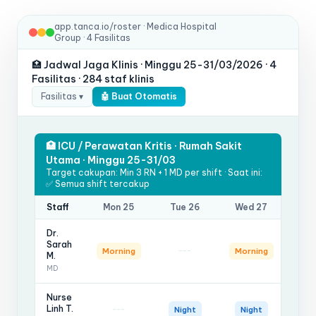
app.tanca.io/roster · Medica Hospital
Group · 4 Fasilitas
🏥 Jadwal Jaga Klinis · Minggu 25-31/03/2026 · 4
Fasilitas · 284 staf klinis
Fasilitas ▾
🤖 Buat Otomatis
🏥 ICU / Perawatan Kritis · Rumah Sakit
Utama · Minggu 25-31/03
Target cakupan: Min 3 RN + 1 MD per shift · Saat ini:
✅ Semua shift tercakup
Staff
Mon 25
Tue 26
Wed 27
Th
Dr.
Sarah
---
-
Morning
Morning
M.
MD
Nurse
Linh T.
---
-
Night
Night