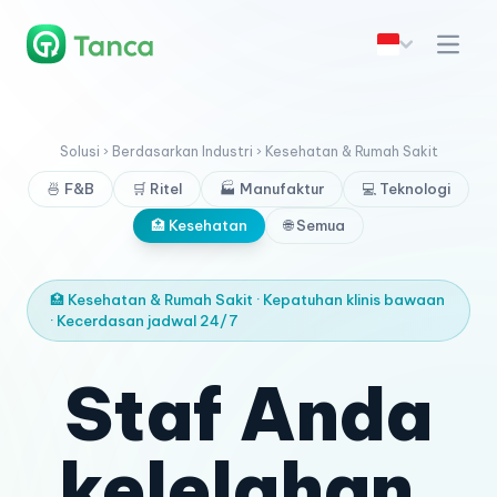
Solusi › Berdasarkan Industri › Kesehatan & Rumah Sakit
🍜 F&B
🛒 Ritel
🏭 Manufaktur
💻 Teknologi
🏥 Kesehatan
🌐 Semua
🏥 Kesehatan & Rumah Sakit · Kepatuhan klinis bawaan
· Kecerdasan jadwal 24/7
Staf Anda
kelelahan.