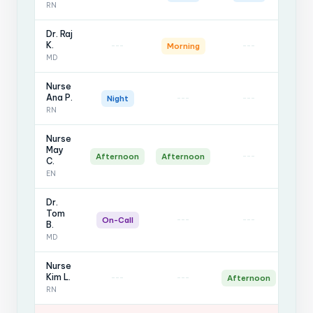
RN
Dr. Raj
K.
---
---
Morning
Mor
MD
Nurse
Ana P.
---
---
Night
Ni
RN
Nurse
May
---
-
Afternoon
Afternoon
C.
EN
Dr.
Tom
---
---
On-Call
On-
B.
MD
Nurse
Kim L.
---
---
Afternoon
Afte
RN