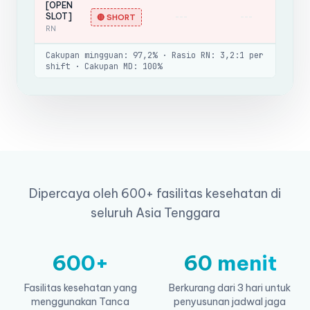
[OPEN
SLOT]
---
---
-
🔴 SHORT
RN
Cakupan mingguan: 97,2% · Rasio RN: 3,2:1 per
shift · Cakupan MD: 100%
Dipercaya oleh 600+ fasilitas kesehatan di
seluruh Asia Tenggara
600+
60 menit
Fasilitas kesehatan yang
Berkurang dari 3 hari untuk
menggunakan Tanca
penyusunan jadwal jaga