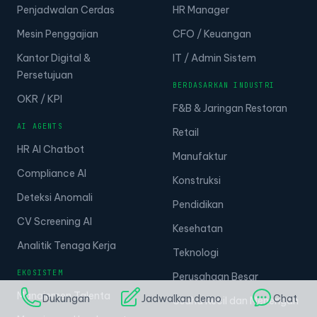
Penjadwalan Cerdas
HR Manager
Mesin Penggajian
CFO / Keuangan
Kantor Digital &
IT / Admin Sistem
Persetujuan
BERDASARKAN INDUSTRI
OKR / KPI
F&B & Jaringan Restoran
AI AGENTS
Retail
HR AI Chatbot
Manufaktur
Compliance AI
Konstruksi
Deteksi Anomali
Pendidikan
CV Screening AI
Kesehatan
Analitik Tenaga Kerja
Teknologi
EKOSISTEM
Perusahaan Besar
Manajemen Talenta
Dukungan
Jadwalkan demo
Chat
Usaha Kecil dan Menengah