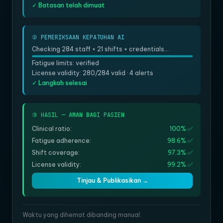
✓ Batasan telah dimuat
② PEMERIKSAAN KEPATUHAN AI
Checking 284 staff × 21 shifts × credentials...
Fatigue limits: verified
License validity: 280/284 valid · 4 alerts
✓ Langkah selesai
③ HASIL — AMAN BAGI PASIEN
Clinical ratio:
100% ✅
Fatigue adherence:
98.6% ✅
Shift coverage:
97.3% ✅
License validity:
99.2% ✅
Tinjau & Publikasikan →
Waktu yang dihemat dibanding manual: