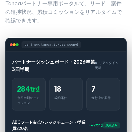
Tancaパートナー専用ポータルで、リード、案件
の進捗状況、累積コミッションをリアルタイムで
確認できます。
partner.tanca.io/dashboard
パートナーダッシュボード・2026年第
● リアルタイム
更新
3四半期
284tr₫
18
7
今四半期のコミ
成約案件
進行中の案件
ッション
ABCフード&ビバレッジチェーン・従業
+42tr₫
成約済み
員220名