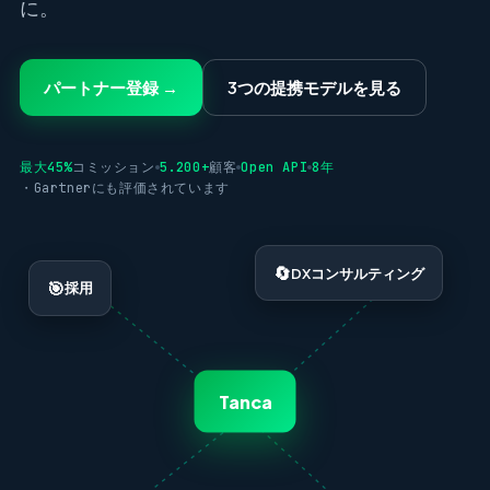
に。
パートナー登録 →
3つの提携モデルを見る
最大45%
コミッション
5.200+
顧客
Open API
8年
・Gartnerにも評価されています
🔄
DXコンサルティング
🎯
採用
Tanca