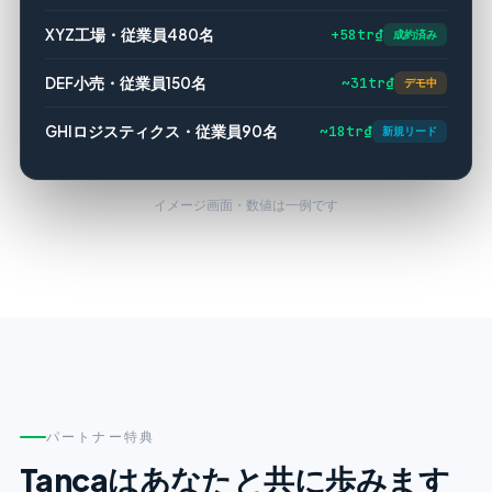
+58tr₫
XYZ工場・従業員480名
成約済み
~31tr₫
DEF小売・従業員150名
デモ中
~18tr₫
GHIロジスティクス・従業員90名
新規リード
イメージ画面・数値は一例です
パートナー特典
Tancaはあなたと共に歩みます