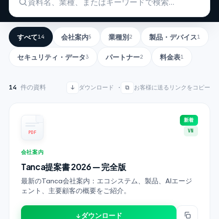
すべて
会社案内
業種別
製品・デバイス
14
5
2
1
セキュリティ・データ
パートナー
料金表
3
2
1
14
件の資料
↓
ダウンロード ·
⧉
お客様に送るリンクをコピー
新着
VN
PDF
会社案内
Tanca提案書 2026 — 完全版
最新のTanca会社案内：エコシステム、製品、AIエージ
ェント、主要顧客の概要をご紹介。
↓ ダウンロード