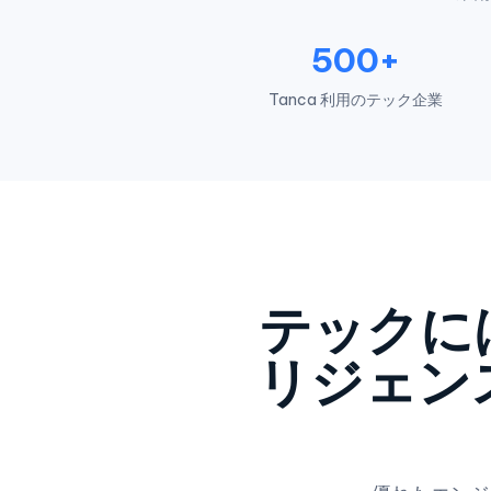
500+
Tanca 利用のテック企業
テックに
リジェン