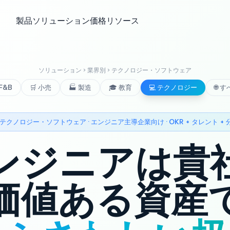
製品
ソリューション
価格
リソース
ソリューション › 業界別 › テクノロジー・ソフトウェア
 F&B
🛒 小売
🏭 製造
🎓 教育
💻 テクノロジー
🌐 
 テクノロジー・ソフトウェア · エンジニア主導企業向け · OKR + タレント + 
ンジニアは貴
価値ある資産