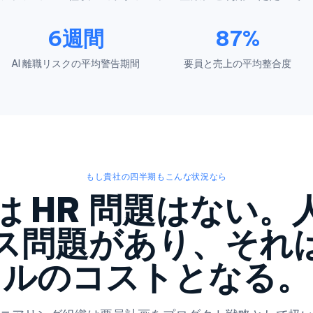
6週間
87%
AI 離職リスクの平均警告期間
要員と売上の平均整合度
もし貴社の四半期もこんな状況なら
は HR 問題はない。
ス問題があり、それ
ルのコストとなる。