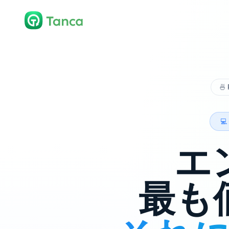
🍜

エ
最も