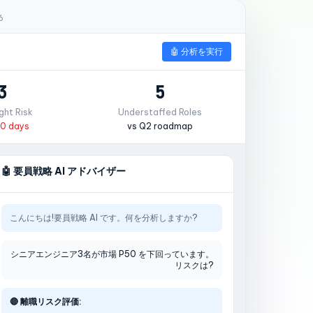
6
🤖 分析を実行
3
5
ight Risk
Understaffed Roles
90 days
vs Q2 roadmap
🤖 要員戦略 AI アドバイザー
こんにちは!要員戦略 AI です。何を分析しますか?
シニアエンジニア3名が市場 P50 を下回っています。
リスクは?
🔴 離職リスク評価: