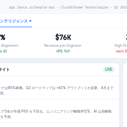
app.tanca.io/people-ops · CloudStream Technologies · Q2 202
 インテリジェンス ✦
7%
$76K
 Alignment
Revenue per Engineer
High Fl
s Q1
+8% YoY
next 
サイト
LIVE
グは85%稼働。Q2 ロードマップは +40% アウトプットが必要。4月まで
推奨。
ア3名が市場 P50 を下回る。エンジニアリング離職率12%。AI は高離職
日を予測。