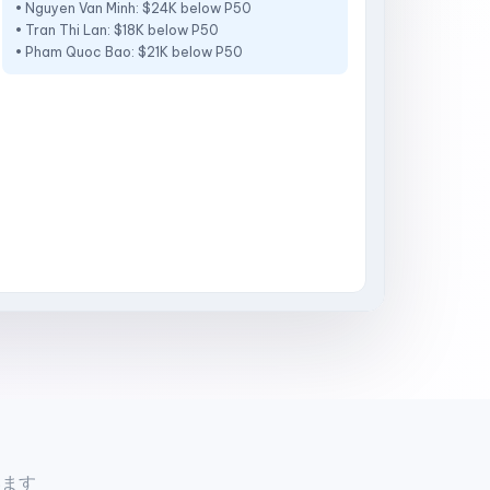
• Nguyen Van Minh: $24K below P50
• Tran Thi Lan: $18K below P50
• Pham Quoc Bao: $21K below P50
います