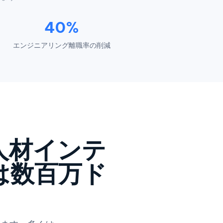
40%
エンジニアリング離職率の削減
人材インテ
は数百万ド