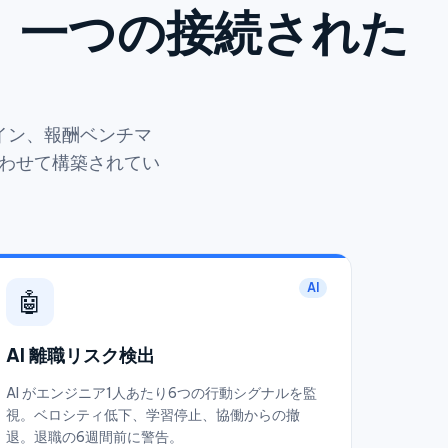
。一つの接続された
。
ライン、報酬ベンチマ
合わせて構築されてい
AI
🤖
AI 離職リスク検出
AI がエンジニア1人あたり6つの行動シグナルを監
視。ベロシティ低下、学習停止、協働からの撤
退。退職の6週間前に警告。