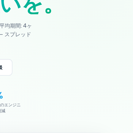
いを。
均期間: 4ヶ
— スプレッド
談
%
度のエンジニ
削減