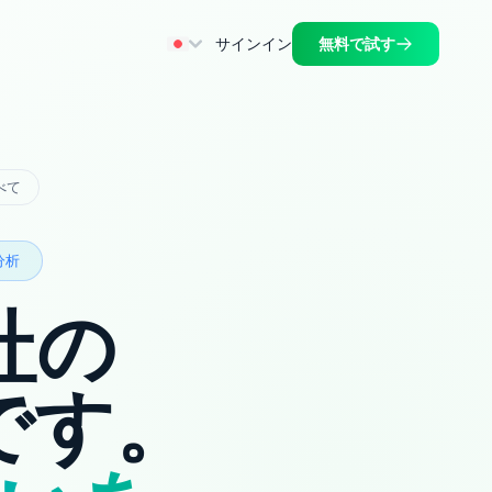
サインイン
無料で試す
すべて
分析
社の
です。