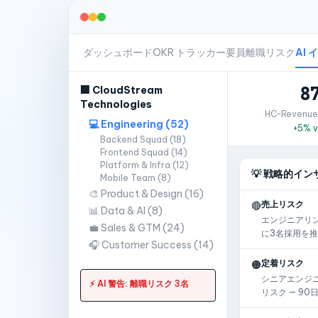
ダッシュボード
OKR トラッカー
要員
離職リスク
AI
8
🏢 CloudStream
Technologies
HC-Revenue
💻 Engineering (52)
+5% v
Backend Squad (18)
Frontend Squad (14)
Platform & Infra (12)
💡 戦略的イン
Mobile Team (8)
🎨 Product & Design (16)
売上リスク
🔴
📊 Data & AI (8)
エンジニアリン
💼 Sales & GTM (24)
に3名採用を
🎧 Customer Success (14)
定着リスク
🟠
シニアエンジニ
⚡ AI 警告: 離職リスク 3名
リスク — 90