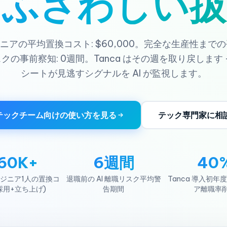
にふさわしい扱
ニアの平均置換コスト: $60,000。完全な生産性までの平
クの事前察知: 0週間。Tanca はその週を取り戻します 
シートが見逃すシグナルを AI が監視します。
テックチーム向けの使い方を見る
テック専門家に相
60K+
6週間
40
ジニア1人の置換コ
退職前の AI 離職リスク平均警
Tanca 導入初年
採用+立ち上げ)
告期間
ア離職率