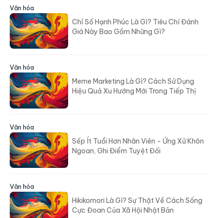
Văn hóa
Chỉ Số Hạnh Phúc Là Gì? Tiêu Chí Đánh
Giá Này Bao Gồm Những Gì?
Văn hóa
Meme Marketing Là Gì? Cách Sử Dụng
Hiệu Quả Xu Hướng Mới Trong Tiếp Thị
Văn hóa
Sếp Ít Tuổi Hơn Nhân Viên - Ứng Xử Khôn
Ngoan, Ghi Điểm Tuyệt Đối
Văn hóa
Hikikomori Là Gì? Sự Thật Về Cách Sống
Cực Đoan Của Xã Hội Nhật Bản