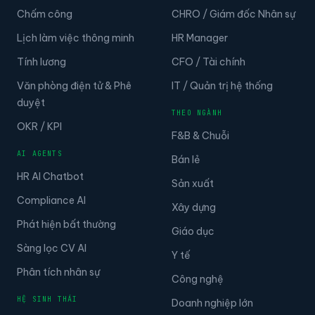
Chấm công
CHRO / Giám đốc Nhân sự
Lịch làm việc thông minh
HR Manager
Tính lương
CFO / Tài chính
Văn phòng điện tử & Phê
IT / Quản trị hệ thống
duyệt
THEO NGÀNH
OKR / KPI
F&B & Chuỗi
AI AGENTS
Bán lẻ
HR AI Chatbot
Sản xuất
Compliance AI
Xây dựng
Phát hiện bất thường
Giáo dục
Sàng lọc CV AI
Y tế
Phân tích nhân sự
Công nghệ
HỆ SINH THÁI
Doanh nghiệp lớn