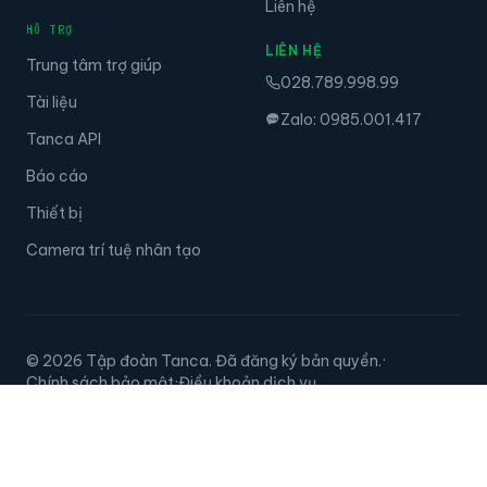
Liên hệ
HỖ TRỢ
LIÊN HỆ
Trung tâm trợ giúp
028.789.998.99
Tài liệu
Zalo: 0985.001.417
Tanca API
Báo cáo
Thiết bị
Camera trí tuệ nhân tạo
© 2026 Tập đoàn Tanca. Đã đăng ký bản quyền.
·
Chính sách bảo mật
·
Điều khoản dịch vụ
Tanca · Career GPS · Skillify — hệ sinh thái Tập đoàn Tanca