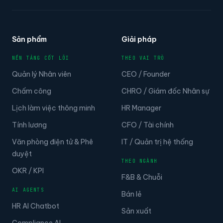
Sản phẩm
Giải pháp
NỀN TẢNG CỐT LÕI
THEO VAI TRÒ
Quản lý Nhân viên
CEO / Founder
Chấm công
CHRO / Giám đốc Nhân sự
Lịch làm việc thông minh
HR Manager
Tính lương
CFO / Tài chính
Văn phòng điện tử & Phê
IT / Quản trị hệ thống
duyệt
THEO NGÀNH
OKR / KPI
F&B & Chuỗi
AI AGENTS
Bán lẻ
HR AI Chatbot
Sản xuất
Compliance AI