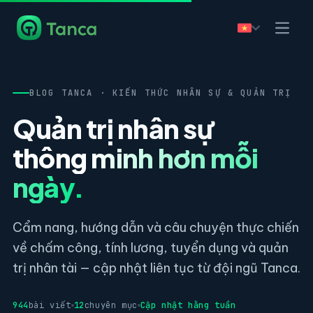
BLOG TANCA · KIẾN THỨC NHÂN SỰ & QUẢN TRỊ
Quản trị nhân sự
thông minh hơn mỗi
ngày.
Cẩm nang, hướng dẫn và câu chuyện thực chiến
về chấm công, tính lương, tuyển dụng và quản
trị nhân tài — cập nhật liên tục từ đội ngũ Tanca.
944
bài viết
12
chuyên mục
Cập nhật hằng tuần