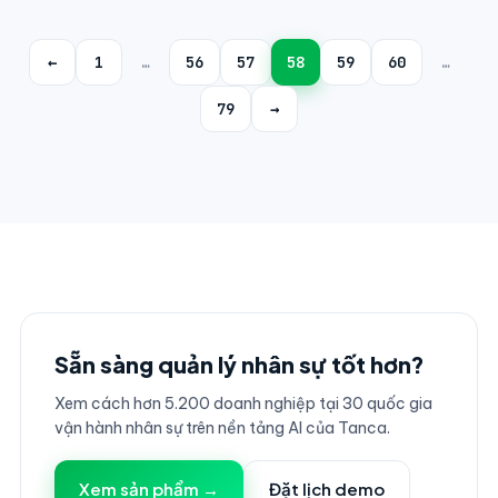
←
1
…
56
57
58
59
60
…
79
→
Sẵn sàng quản lý nhân sự tốt hơn?
Xem cách hơn 5.200 doanh nghiệp tại 30 quốc gia
vận hành nhân sự trên nền tảng AI của Tanca.
Xem sản phẩm →
Đặt lịch demo