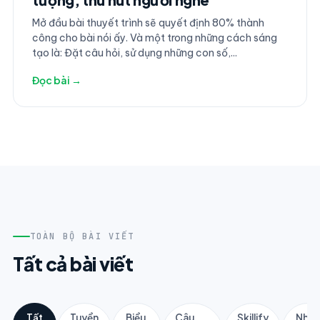
Mở đầu bài thuyết trình sẽ quyết định 80% thành
công cho bài nói ấy. Và một trong những cách sáng
tạo là: Đặt câu hỏi, sử dụng những con số,...
Đọc bài →
TOÀN BỘ BÀI VIẾT
Tất cả bài viết
Tất
Tuyển
Biểu
Câu
Skillify
Nhân