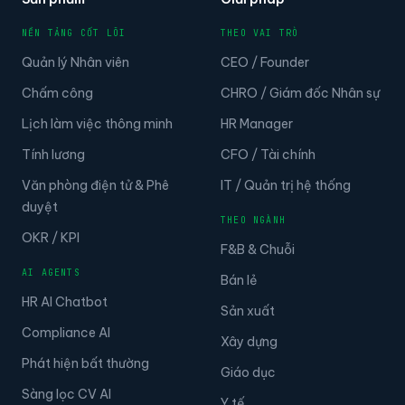
NỀN TẢNG CỐT LÕI
THEO VAI TRÒ
Quản lý Nhân viên
CEO / Founder
Chấm công
CHRO / Giám đốc Nhân sự
Lịch làm việc thông minh
HR Manager
Tính lương
CFO / Tài chính
Văn phòng điện tử & Phê
IT / Quản trị hệ thống
duyệt
THEO NGÀNH
OKR / KPI
F&B & Chuỗi
AI AGENTS
Bán lẻ
HR AI Chatbot
Sản xuất
Compliance AI
Xây dựng
Phát hiện bất thường
Giáo dục
Sàng lọc CV AI
Y tế