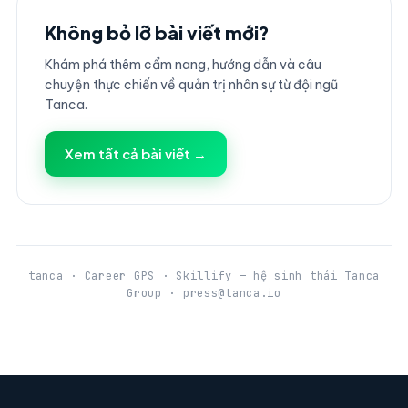
Không bỏ lỡ bài viết mới?
Khám phá thêm cẩm nang, hướng dẫn và câu
chuyện thực chiến về quản trị nhân sự từ đội ngũ
Tanca.
Xem tất cả bài viết →
tanca · Career GPS · Skillify — hệ sinh thái Tanca
Group · press@tanca.io