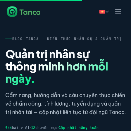
BLOG TANCA · KIẾN THỨC NHÂN SỰ & QUẢN TRỊ
Quản trị nhân sự
thông minh hơn mỗi
ngày.
Cẩm nang, hướng dẫn và câu chuyện thực chiến
về chấm công, tính lương, tuyển dụng và quản
trị nhân tài — cập nhật liên tục từ đội ngũ Tanca.
944
bài viết
12
chuyên mục
Cập nhật hằng tuần