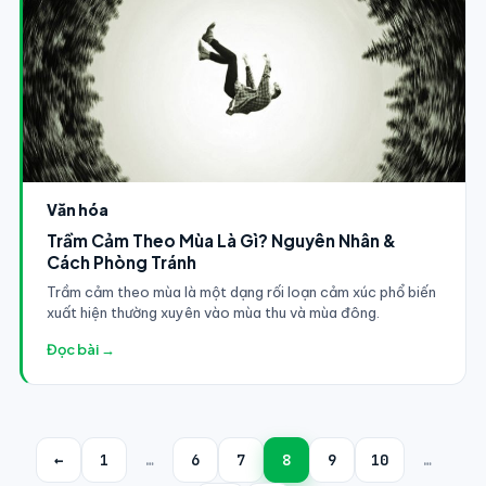
Văn hóa
Trầm Cảm Theo Mùa Là Gì? Nguyên Nhân &
Cách Phòng Tránh
Trầm cảm theo mùa là một dạng rối loạn cảm xúc phổ biến
xuất hiện thường xuyên vào mùa thu và mùa đông.
Đọc bài →
←
1
…
6
7
8
9
10
…