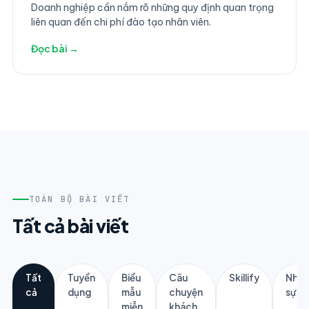
Phải Biết
Doanh nghiệp cần nắm rõ những quy định quan trọng
liên quan đến chi phí đào tạo nhân viên.
Đọc bài →
TOÀN BỘ BÀI VIẾT
Tất cả bài viết
Tất
Tuyển
Biểu
Câu
Skillify
Nhân
cả
dụng
mẫu
chuyện
sự
miễn
khách