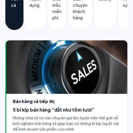
cả
dụng
mẫu
chuyện
sự
miễn
khách
phí
hàng
Bán hàng và tiếp thị
5 bí kíp bán hàng “đắt như tôm tươi”
Những chia sẻ từ các chuyên gia lão luyện trên thế giới về
kinh nghiệm bán hàng sẽ giúp bạn có những bí kíp tuyệt vời
để kinh doanh sản phẩm của mình.