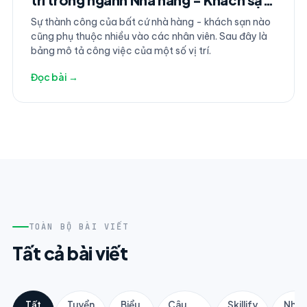
(Phần 1)
Sự thành công của bất cứ nhà hàng - khách sạn nào
cũng phụ thuộc nhiều vào các nhân viên. Sau đây là
bảng mô tả công việc của một số vị trí.
Đọc bài →
TOÀN BỘ BÀI VIẾT
Tất cả bài viết
Tất
Tuyển
Biểu
Câu
Skillify
Nhân