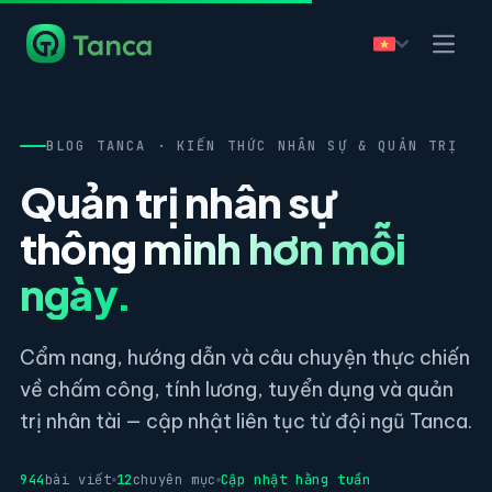
BLOG TANCA · KIẾN THỨC NHÂN SỰ & QUẢN TRỊ
Quản trị nhân sự
thông minh hơn mỗi
ngày.
Cẩm nang, hướng dẫn và câu chuyện thực chiến
về chấm công, tính lương, tuyển dụng và quản
trị nhân tài — cập nhật liên tục từ đội ngũ Tanca.
944
bài viết
12
chuyên mục
Cập nhật hằng tuần