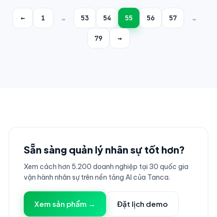
←
1
…
53
54
55
56
57
…
79
→
Sẵn sàng quản lý nhân sự tốt hơn?
Xem cách hơn 5.200 doanh nghiệp tại 30 quốc gia
vận hành nhân sự trên nền tảng AI của Tanca.
Xem sản phẩm →
Đặt lịch demo