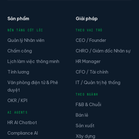
Sản phẩm
Giải pháp
NỀN TẢNG CỐT LÕI
THEO VAI TRÒ
Quản lý Nhân viên
CEO / Founder
Chấm công
CHRO / Giám đốc Nhân sự
Lịch làm việc thông minh
HR Manager
Tính lương
CFO / Tài chính
Văn phòng điện tử & Phê
IT / Quản trị hệ thống
duyệt
THEO NGÀNH
OKR / KPI
F&B & Chuỗi
AI AGENTS
Bán lẻ
HR AI Chatbot
Sản xuất
Compliance AI
Xây dựng