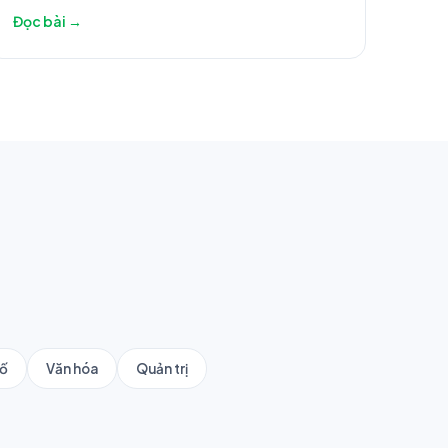
Đọc bài →
số
Văn hóa
Quản trị