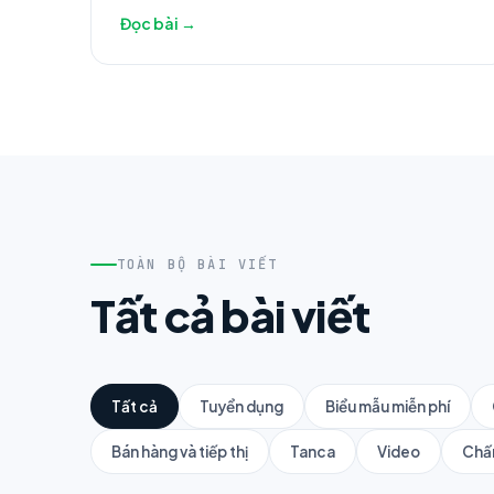
Đọc bài →
TOÀN BỘ BÀI VIẾT
Tất cả bài viết
Tất cả
Tuyển dụng
Biểu mẫu miễn phí
Bán hàng và tiếp thị
Tanca
Video
Chấ