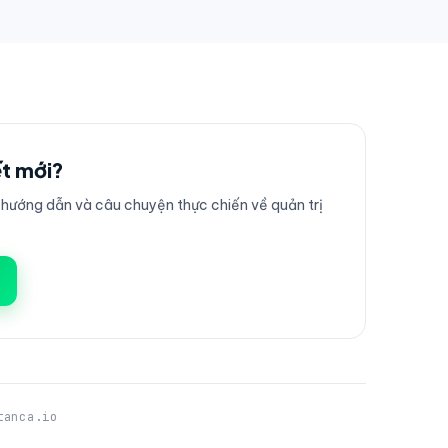
ết mới?
ướng dẫn và câu chuyện thực chiến về quản trị
tanca.io