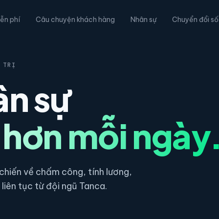
ễn phí
Câu chuyện khách hàng
Nhân sự
Chuyển đổi số
 TRỊ
ân sự
 hơn mỗi ngày
hiến về chấm công, tính lương,
liên tục từ đội ngũ Tanca.