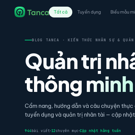
Tất cả
Tuyển dụng
Biểu mẫu mi
BLOG TANCA · KIẾN THỨC NHÂN SỰ & QUẢN
Quản trị nh
thông minh
Cẩm nang, hướng dẫn và câu chuyện thực c
tuyển dụng và quản trị nhân tài — cập nhật 
944
bài viết
12
chuyên mục
Cập nhật hằng tuần