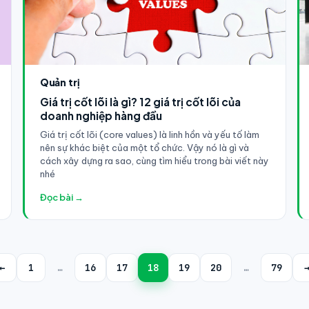
Quản trị
Giá trị cốt lõi là gì? 12 giá trị cốt lõi của
doanh nghiệp hàng đầu
Giá trị cốt lõi (core values) là linh hồn và yếu tố làm
nên sự khác biệt của một tổ chức. Vậy nó là gì và
cách xây dựng ra sao, cùng tìm hiểu trong bài viết này
nhé
Đọc bài →
←
1
…
16
17
18
19
20
…
79