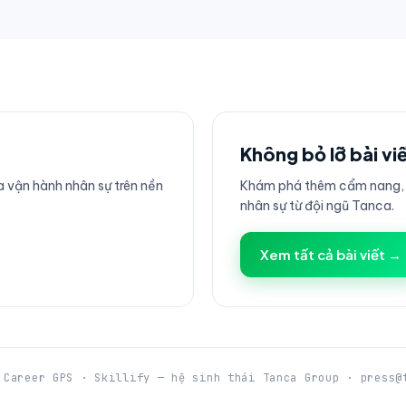
Không bỏ lỡ bài vi
 vận hành nhân sự trên nền
Khám phá thêm cẩm nang, h
nhân sự từ đội ngũ Tanca.
Xem tất cả bài viết →
 Career GPS · Skillify — hệ sinh thái Tanca Group · press@