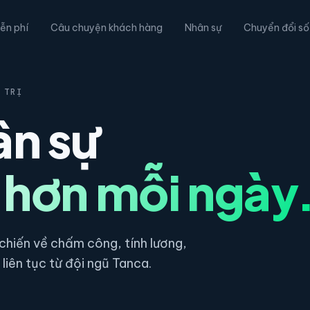
ễn phí
Câu chuyện khách hàng
Nhân sự
Chuyển đổi số
 TRỊ
ân sự
 hơn mỗi ngày
hiến về chấm công, tính lương,
liên tục từ đội ngũ Tanca.