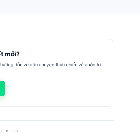
ết mới?
ướng dẫn và câu chuyện thực chiến về quản trị
tanca.io