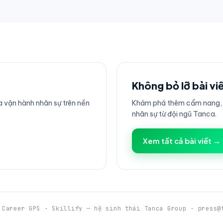
Không bỏ lỡ bài vi
 vận hành nhân sự trên nền
Khám phá thêm cẩm nang, h
nhân sự từ đội ngũ Tanca.
Xem tất cả bài viết →
 Career GPS · Skillify — hệ sinh thái Tanca Group · press@