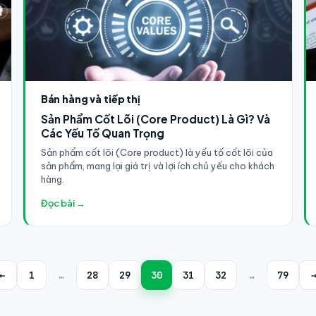
Bán hàng và tiếp thị
Sản Phẩm Cốt Lõi (Core Product) Là Gì? Và
Các Yếu Tố Quan Trọng
Sản phẩm cốt lõi (Core product) là yếu tố cốt lõi của
sản phẩm, mang lại giá trị và lợi ích chủ yếu cho khách
hàng.
Đọc bài →
←
1
…
28
29
30
31
32
…
79