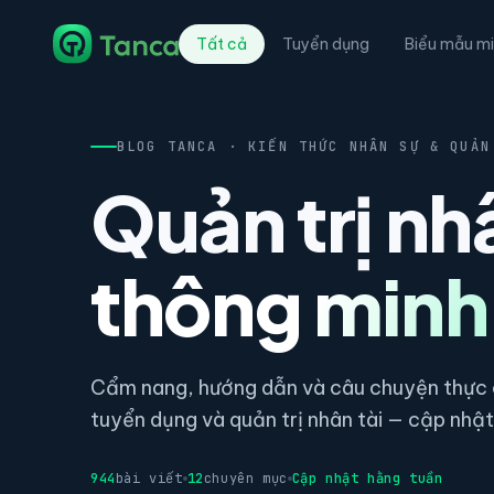
Tất cả
Tuyển dụng
Biểu mẫu mi
BLOG TANCA · KIẾN THỨC NHÂN SỰ & QUẢN
Quản trị nh
thông minh
Cẩm nang, hướng dẫn và câu chuyện thực c
tuyển dụng và quản trị nhân tài — cập nhật 
944
bài viết
12
chuyên mục
Cập nhật hằng tuần