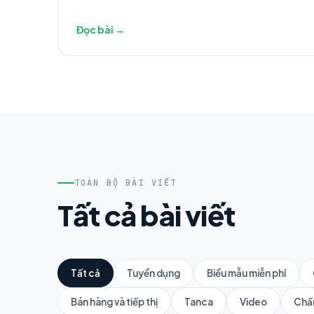
Đọc bài →
TOÀN BỘ BÀI VIẾT
Tất cả bài viết
Tất cả
Tuyển dụng
Biểu mẫu miễn phí
Bán hàng và tiếp thị
Tanca
Video
Chấ