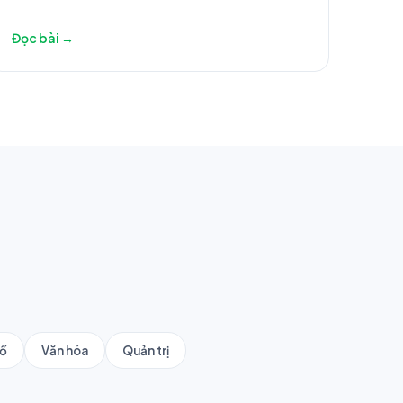
Đọc bài →
số
Văn hóa
Quản trị