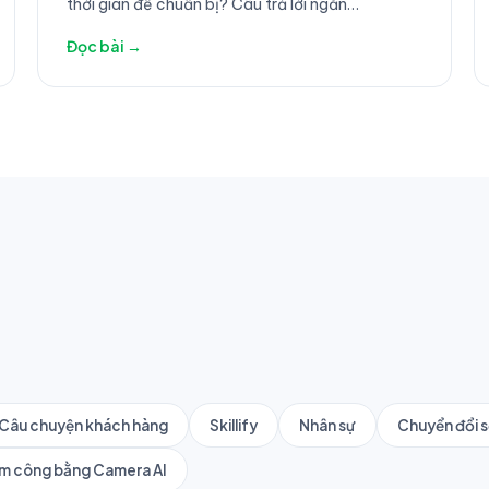
thời gian để chuẩn bị? Câu trả lời ngắn
gọn: Không nhiều như bạn nghĩ.
Đọc bài →
Câu chuyện khách hàng
Skillify
Nhân sự
Chuyển đổi 
m công bằng Camera AI