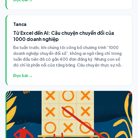
Tanca
Từ Excel đến AI: Câu chuyện chuyển đổi của
1000 doanh nghiệp
Ba tuần trước, khi chúng tôi công bố chương trình “1000
doanh nghiệp chuyển đổi số”, không ai ngờ rằng chỉ trong
tuần đầu tiên đã có gần 400 đơn đăng ký. Nhưng con số
đó chỉ là phần nổi của tảng băng. Câu chuyện thực sự nằm
ở những thay đổi sau khi các doanh nghiệp bắt đầu sử
Đọc bài →
dụng hệ thống.