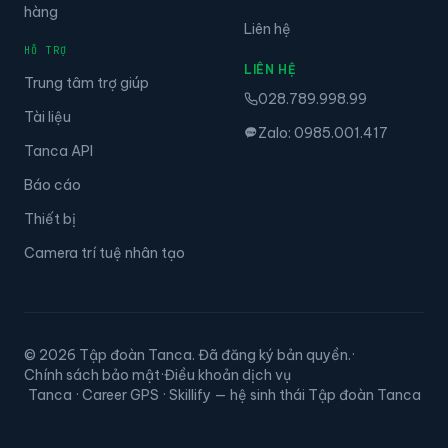
hàng
Liên hệ
HỖ TRỢ
LIÊN HỆ
Trung tâm trợ giúp
028.789.998.99
Tài liệu
Zalo: 0985.001.417
Tanca API
Báo cáo
Thiết bị
Camera trí tuệ nhân tạo
© 2026 Tập đoàn Tanca. Đã đăng ký bản quyền.
·
Chính sách bảo mật
·
Điều khoản dịch vụ
Tanca · Career GPS · Skillify — hệ sinh thái Tập đoàn Tanca