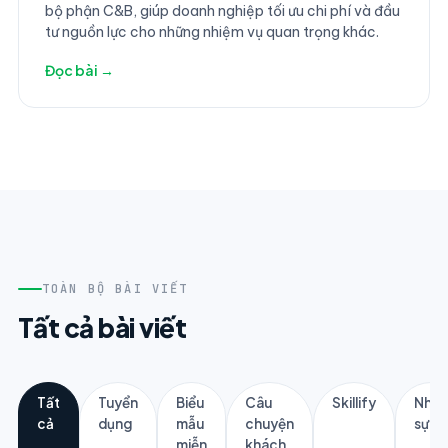
bộ phận C&B, giúp doanh nghiệp tối ưu chi phí và đầu
tư nguồn lực cho những nhiệm vụ quan trọng khác.
Đọc bài →
TOÀN BỘ BÀI VIẾT
Tất cả bài viết
Tất
Tuyển
Biểu
Câu
Skillify
Nhân
cả
dụng
mẫu
chuyện
sự
miễn
khách