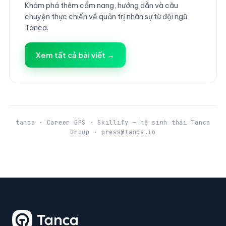
Khám phá thêm cẩm nang, hướng dẫn và câu
chuyện thực chiến về quản trị nhân sự từ đội ngũ
Tanca.
Xem tất cả bài viết →
tanca · Career GPS · Skillify — hệ sinh thái Tanca
Group · press@tanca.io