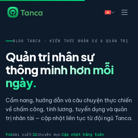
BLOG TANCA · KIẾN THỨC NHÂN SỰ & QUẢN TRỊ
Quản trị nhân sự
thông minh hơn mỗi
ngày.
Cẩm nang, hướng dẫn và câu chuyện thực chiến
về chấm công, tính lương, tuyển dụng và quản
trị nhân tài — cập nhật liên tục từ đội ngũ Tanca.
944
bài viết
12
chuyên mục
Cập nhật hằng tuần