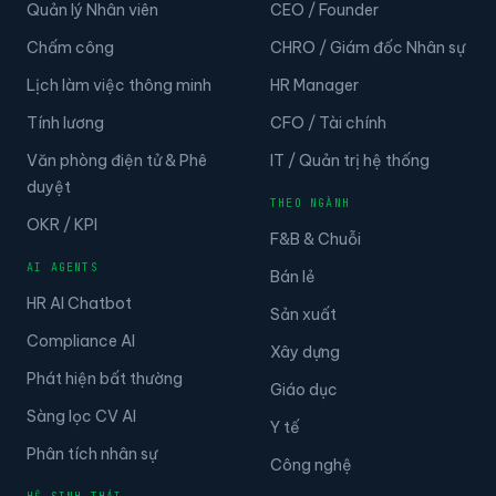
Quản lý Nhân viên
CEO / Founder
Chấm công
CHRO / Giám đốc Nhân sự
Lịch làm việc thông minh
HR Manager
Tính lương
CFO / Tài chính
Văn phòng điện tử & Phê
IT / Quản trị hệ thống
duyệt
THEO NGÀNH
OKR / KPI
F&B & Chuỗi
AI AGENTS
Bán lẻ
HR AI Chatbot
Sản xuất
Compliance AI
Xây dựng
Phát hiện bất thường
Giáo dục
Sàng lọc CV AI
Y tế
Phân tích nhân sự
Công nghệ